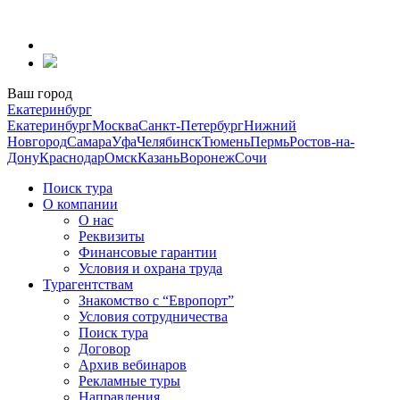
Перейти
к
содержанию
Ваш город
Екатеринбург
Екатеринбург
Москва
Санкт-Петербург
Нижний
Новгород
Самара
Уфа
Челябинск
Тюмень
Пермь
Ростов-на-
Дону
Краснодар
Омск
Казань
Воронеж
Сочи
Поиск тура
О компании
О нас
Реквизиты
Финансовые гарантии
Условия и охрана труда
Турагентствам
Знакомство с “Европорт”
Условия сотрудничества
Поиск тура
Договор
Архив вебинаров
Рекламные туры
Направления