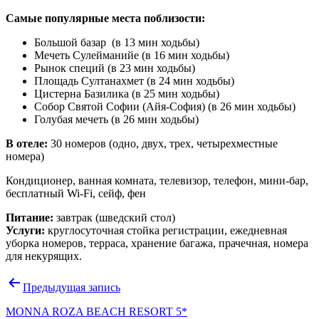
Самые популярные места поблизости:
Большой базар (в 13 мин ходьбы)
Мечеть Сулейманийе (в 16 мин ходьбы)
Рынок специй (в 23 мин ходьбы)
Площадь Султанахмет (в 24 мин ходьбы)
Цистерна Базилика (в 25 мин ходьбы)
Собор Святой Софии (Айя-София) (в 26 мин ходьбы)
Голубая мечеть (в 26 мин ходьбы)
В отеле:
30 номеров (одно, двух, трех, четырехместные
номера)
Кондиционер, ванная комната, телевизор, телефон, мини-бар,
бесплатный Wi-Fi, сейф, фен
Питание:
завтрак (шведский стол)
Услуги:
круглосуточная стойка регистрации, ежедневная
уборка номеров, терраса, хранение багажа, прачечная, номера
для некурящих.
Навигация
Предыдущая запись
по
MONNA ROZA BEACH RESORT 5*