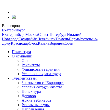
Перейти
к
содержанию
Ваш город
Екатеринбург
Екатеринбург
Москва
Санкт-Петербург
Нижний
Новгород
Самара
Уфа
Челябинск
Тюмень
Пермь
Ростов-на-
Дону
Краснодар
Омск
Казань
Воронеж
Сочи
Поиск тура
О компании
О нас
Реквизиты
Финансовые гарантии
Условия и охрана труда
Турагентствам
Знакомство с “Европорт”
Условия сотрудничества
Поиск тура
Договор
Архив вебинаров
Рекламные туры
Направления