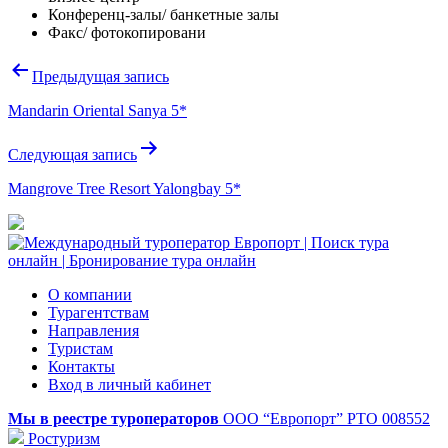
Конференц-залы/ банкетные залы
Факс/ фотокопировани
Навигация
Предыдущая запись
по
Mandarin Oriental Sanya 5*
записям
Следующая запись
Mangrove Tree Resort Yalongbay 5*
О компании
Турагентствам
Направления
Туристам
Контакты
Вход в личный кабинет
Мы в реестре туроператоров
ООО “Европорт”
РТО 008552
Ростуризм