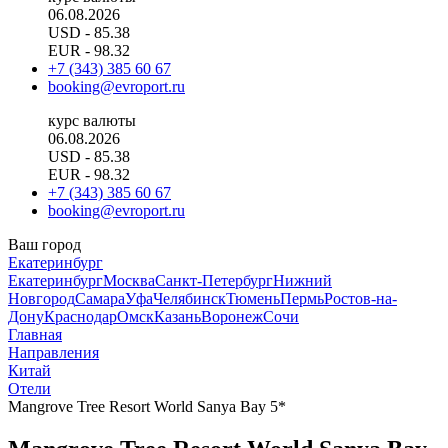
06.08.2026
USD
- 85.38
EUR
- 98.32
+7 (343) 385 60 67
booking@evroport.ru
курс валюты
06.08.2026
USD
- 85.38
EUR
- 98.32
+7 (343) 385 60 67
booking@evroport.ru
Ваш город
Екатеринбург
Екатеринбург
Москва
Санкт-Петербург
Нижний
Новгород
Самара
Уфа
Челябинск
Тюмень
Пермь
Ростов-на-
Дону
Краснодар
Омск
Казань
Воронеж
Сочи
Главная
Направления
Китай
Отели
Mangrove Tree Resort World Sanya Bay 5*