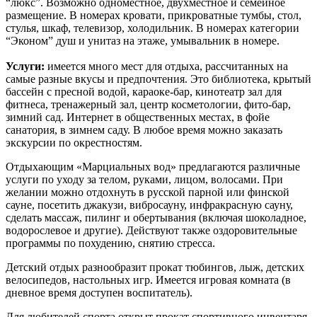
“люкс”. Возможно одноместное, двухместное и семейное
размещение. В номерах кровати, прикроватные тумбы, стол,
стулья, шкаф, телевизор, холодильник. В номерах категории
“Эконом” душ и унитаз на этаже, умывальник в номере.
Услуги:
имеется много мест для отдыха, рассчитанных на
самые разные вкусы и предпочтения. Это библиотека, крытый
бассейн с пресной водой, караоке-бар, кинотеатр зал для
фитнеса, тренажерный зал, центр косметологии, фито-бар,
зимний сад. Интернет в общественных местах, в фойе
санатория, в зимнем саду. В любое время можно заказать
экскурсии по окрестностям.
Отдыхающим «Марциальных вод» предлагаются различные
услуги по уходу за телом, руками, лицом, волосами. При
желании можно отдохнуть в русской парной или финской
сауне, посетить джакузи, вибросауну, инфракрасную сауну,
сделать массаж, пилинг и обертывания (включая шоколадное,
водорослевое и другие). Действуют также оздоровительные
программы по похудению, снятию стресса.
Детский отдых разнообразит прокат тюбингов, лыж, детских
велосипедов, настольных игр. Имеется игровая комната (в
дневное время доступен воспитатель).
Для любителей спорта открыт прокат спортивного инвентаря.