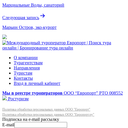
по
Марциальные Воды, санаторий
записям
Следующая запись
Марьин Остров, эко-курорт
О компании
Турагентствам
Направления
Туристам
Контакты
Вход в личный кабинет
Мы в реестре туроператоров
ООО “Европорт”
РТО 008552
Ростуризм
Политика обработки персональных данных ООО "Европорт"
Политика обработки персональных данных ООО "Европорт.ру"
E-mail