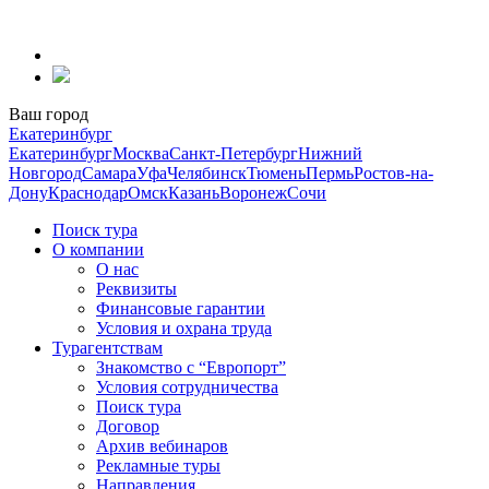
Перейти
к
содержанию
Ваш город
Екатеринбург
Екатеринбург
Москва
Санкт-Петербург
Нижний
Новгород
Самара
Уфа
Челябинск
Тюмень
Пермь
Ростов-на-
Дону
Краснодар
Омск
Казань
Воронеж
Сочи
Поиск тура
О компании
О нас
Реквизиты
Финансовые гарантии
Условия и охрана труда
Турагентствам
Знакомство с “Европорт”
Условия сотрудничества
Поиск тура
Договор
Архив вебинаров
Рекламные туры
Направления