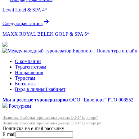
по
Levni Hotel & SPA 4*
записям
Следующая запись
MAXX ROYAL BELEK GOLF & SPA 5*
О компании
Турагентствам
Направления
Туристам
Контакты
Вход в личный кабинет
Мы в реестре туроператоров
ООО “Европорт”
РТО 008552
Ростуризм
Политика обработки персональных данных ООО "Европорт"
Политика обработки персональных данных ООО "Европорт.ру"
E-mail