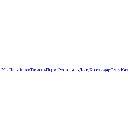
а
Уфа
Челябинск
Тюмень
Пермь
Ростов-на-Дону
Краснодар
Омск
Каз