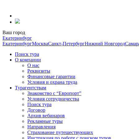
Перейти
к
содержанию
Ваш город
Екатеринбург
Екатеринбург
Москва
Санкт-Петербург
Нижний Новгород
Самар
Поиск тура
О компании
О нас
Реквизиты
Финансовые гарантии
Условия и охрана труда
Турагентствам
Знакомство с “Европорт”
Условия сотрудничества
Поиск тура
Договор
Архив вебинаров
Рекламные туры
Направления
Страхование путешествующих
Инструкция по работе с поиском туров