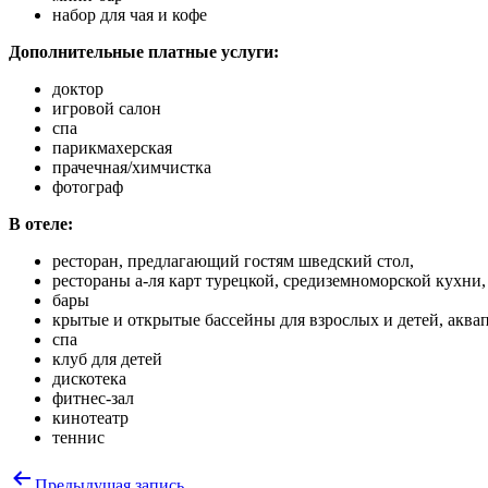
набор для чая и кофе
Дополнительные платные услуги:
доктор
игровой салон
спа
парикмахерская
прачечная/химчистка
фотограф
В отеле:
ресторан, предлагающий гостям шведский стол,
рестораны а-ля карт турецкой, средиземноморской кухни
бары
крытые и открытые бассейны для взрослых и детей, аква
спа
клуб для детей
дискотека
фитнес-зал
кинотеатр
теннис
Навигация
Предыдущая запись