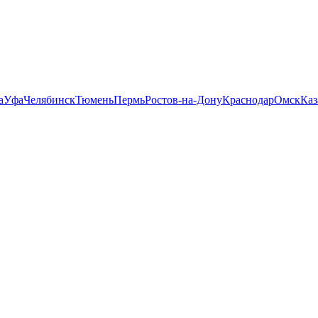
а
Уфа
Челябинск
Тюмень
Пермь
Ростов-на-Дону
Краснодар
Омск
Каз