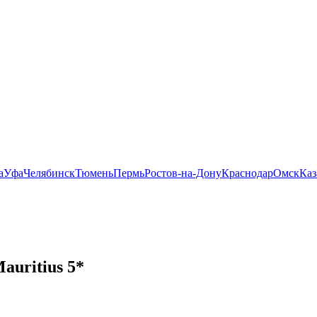
а
Уфа
Челябинск
Тюмень
Пермь
Ростов-на-Дону
Краснодар
Омск
Каз
auritius 5*