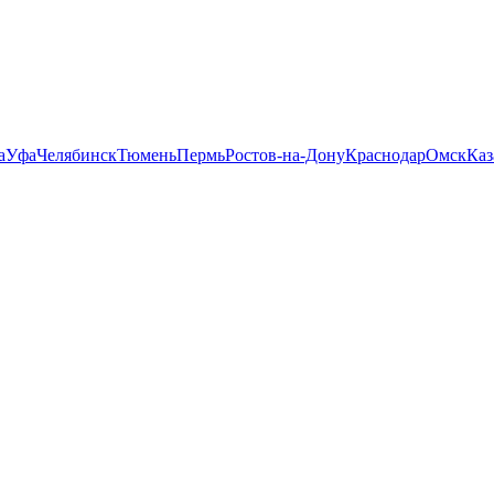
а
Уфа
Челябинск
Тюмень
Пермь
Ростов-на-Дону
Краснодар
Омск
Каз