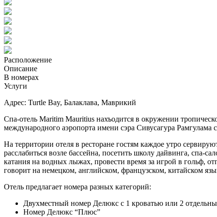
Расположение
Описание
В номерах
Услуги
Адрес: Turtle Bay, Балаклава, Маврикий
Спа-отель Maritim Mauritius нахъодится в окружении тропическо
международного аэропорта имени сэра Сивусагура Рамгулама с
На территории отеля в ресторане гостям каждое утро сервирую
расслабиться возле бассейна, посетить школу дайвинга, спа-сал
катания на водных лыжах, провести время за игрой в гольф, от
говорит на немецком, английском, французском, китайском яз
Отель предлагает номера разных категорий:
Двухместный номер Делюкс с 1 кроватью или 2 отдельн
Номер Делюкс “Плюс”