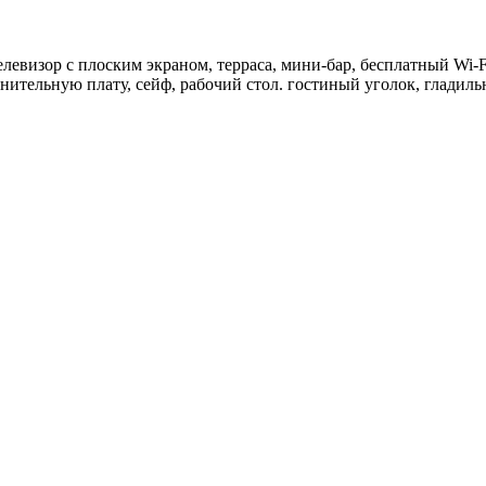
елевизор с плоским экраном, т
ерраса, м
ини-бар, б
есплатный Wi-F
олнительную плату, сейф, рабочий стол. гостиный уголок, глади