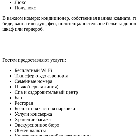
Люкс
Полулюкс
В каждом номере: к
ондиционер, с
обственная ванная комната, т
биде, ванна или душ, фен, полотенца/постельное белье за доп
шкаф или гардероб.
Гостям предоставляют услуги:
Бесплатный Wi-Fi
Трансфер от/до аэропорта
Семейные номера
Пляж (первая линия)
Спа и оздоровительный центр
Бар
Ресторан
Бесплатная частная парковка
Услуги консьержа
Хранение багажа
Экскурсионное бюро
Обмен валюты
Круглосуточная стойка регистрации