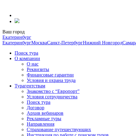
Перейти
к
содержанию
Ваш город
Екатеринбург
Екатеринбург
Москва
Санкт-Петербург
Нижний Новгород
Самар
Поиск тура
О компании
О нас
Реквизиты
Финансовые гарантии
Условия и охрана труда
Турагентствам
Знакомство с “Европорт”
Условия сотрудничества
Поиск тура
Договор
Архив вебинаров
Рекламные туры
Направления
Страхование путешествующих
Инструкция по работе с поиском туров