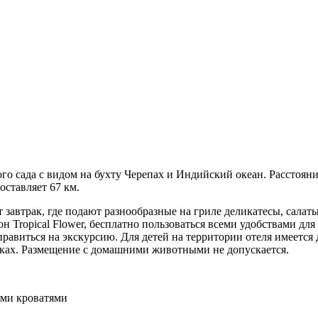
го сада с видом на бухту Черепах и Индийский океан. Расстояние
оставляет 67 км.
т завтрак, где подают разнообразные на гриле деликатесы, сала
он Tropical Flower, бесплатно пользоваться всеми удобствами дл
правиться на экскурсию. Для детей на территории отеля имеется 
ыках. Размещение с домашними животными не допускается.
ыми кроватями