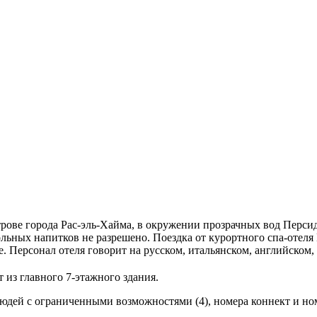
ове города Рас-эль-Хайма, в окружении прозрачных вод Персидс
ьных напитков не разрешено. Поездка от курортного спа-отеля Ma
е. Персонал отеля говорит на русском, итальянском, английском,
т из главного 7-этажного здания.
юдей с ограниченными возможностями (4), номера коннект и ном