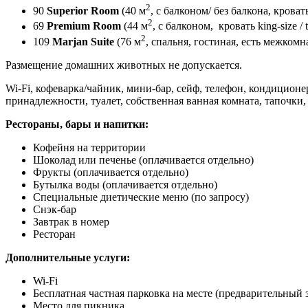
2
90
Superior Room
(40 м
, с балконом/ без балкона, кровать 
2
69
Premium Room
(44 м
, с балконом, кровать king-size / 
2
109
Marjan Suite
(76 м
, спальня, гостиная, есть межкомна
Размещение домашних животных не допускается.
Wi-Fi, кофеварка/чайник, мини-бар, сейф, телефон, кондиционе
принадлежности, туалет, собственная ванная комната, тапочки,
Рестораны, бары и напитки:
Кофейня на территории
Шоколад или печенье
(оплачивается отдельно)
Фрукты
(оплачивается отдельно)
Бутылка воды
(оплачивается отдельно)
Специальные диетические меню (по запросу)
Снэк-бар
Завтрак в номер
Ресторан
Дополнительные услуги:
Wi-Fi
Бесплатная частная парковка на месте (предварительный з
Место для пикника