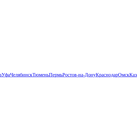
а
Уфа
Челябинск
Тюмень
Пермь
Ростов-на-Дону
Краснодар
Омск
Каз