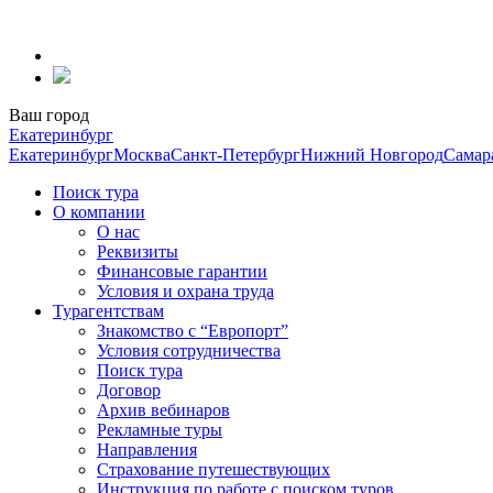
Перейти
к
содержанию
Ваш город
Екатеринбург
Екатеринбург
Москва
Санкт-Петербург
Нижний Новгород
Самар
Поиск тура
О компании
О нас
Реквизиты
Финансовые гарантии
Условия и охрана труда
Турагентствам
Знакомство с “Европорт”
Условия сотрудничества
Поиск тура
Договор
Архив вебинаров
Рекламные туры
Направления
Страхование путешествующих
Инструкция по работе с поиском туров