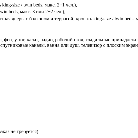
king-size / twin beds, макс. 2+1 чел.),
twin beds, макс. 3 или 2+2 чел.),
тная дверь, с балконом и террасой, кровать king-size / twin beds, м
р, фен, утюг, халат, радио, рабочий стол, гладильные принадлеж
 спутниковые каналы, ванна или душ, телевизор с плоским экран
аказ не требуется)