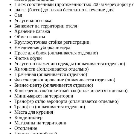
Пляж собственный (протяженностью 200 м через дорогу о
шаттл (багги) до пляжа бесплатно в течение дня
Сад
Услуги консьержа
Банкомат на территории отеля
Хранение багажа
Обмен валюты
Круглосуточная стойка регистрации
Ежедневная уборка номера
Пресс для брюк
(оплачивается отдельно)
Чистка обуви
Услуги по глажению одежды
(оплачивается отдельно)
Химчистк а
(оплачивается отдельно)
Прачечная
(оплачивается отдельно)
Факс/ксерокопирование
(оплачивается отдельно)
Бизнес-центр
(оплачивается отдельно)
Конференц-зал/банкетный зал
(оплачивается отдельно)
Мини-маркет на территории
Трансфер от/до аэропорта (оплачивается отдельно)
Трансфер (оплачивается отдельно)
Места для курения
Кондиционер
Магазины на территории
Отопление
Прокат автомобилей