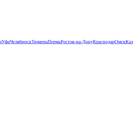
а
Уфа
Челябинск
Тюмень
Пермь
Ростов-на-Дону
Краснодар
Омск
Каз