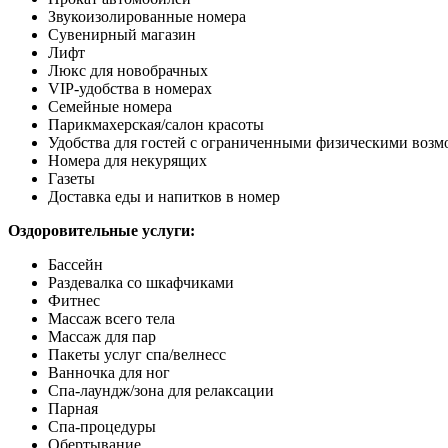
Звукоизолированные номера
Сувенирный магазин
Лифт
Люкс для новобрачных
VIP-удобства в номерах
Семейные номера
Парикмахерская/салон красоты
Удобства для гостей с ограниченными физическими воз
Номера для некурящих
Газеты
Доставка еды и напитков в номер
Оздоровительные услуги:
Бассейн
Раздевалка со шкафчиками
Фитнес
Массаж всего тела
Массаж для пар
Пакеты услуг спа/велнесс
Ванночка для ног
Спа-лаундж/зона для релаксации
Парная
Спа-процедуры
Обертывание