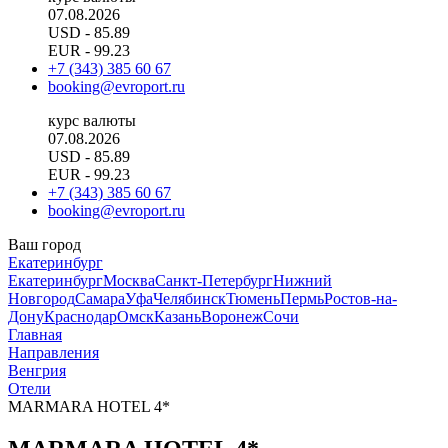
07.08.2026
USD
- 85.89
EUR
- 99.23
+7 (343) 385 60 67
booking@evroport.ru
курс валюты
07.08.2026
USD
- 85.89
EUR
- 99.23
+7 (343) 385 60 67
booking@evroport.ru
Ваш город
Екатеринбург
Екатеринбург
Москва
Санкт-Петербург
Нижний
Новгород
Самара
Уфа
Челябинск
Тюмень
Пермь
Ростов-на-
Дону
Краснодар
Омск
Казань
Воронеж
Сочи
Главная
Направления
Венгрия
Отели
MARMARA HOTEL 4*