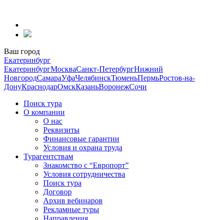
Перейти
к
содержанию
Ваш город
Екатеринбург
Екатеринбург
Москва
Санкт-Петербург
Нижний
Новгород
Самара
Уфа
Челябинск
Тюмень
Пермь
Ростов-на-
Дону
Краснодар
Омск
Казань
Воронеж
Сочи
Поиск тура
О компании
О нас
Реквизиты
Финансовые гарантии
Условия и охрана труда
Турагентствам
Знакомство с “Европорт”
Условия сотрудничества
Поиск тура
Договор
Архив вебинаров
Рекламные туры
Направления