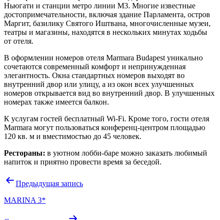
Ньюгати и станции метро линии M3. Многие известные
достопримечательности, включая здание Парламента, остров
Маргит, базилику Святого Иштвана, многочисленные музеи,
театры и магазины, находятся в нескольких минутах ходьбы
от отеля.
В оформлении номеров отеля Marmara Budapest уникально
сочетаются современный комфорт и непринужденная
элегантность. Окна стандартных номеров выходят во
внутренний двор или улицу, а из окон всех улучшенных
номеров открывается вид во внутренний двор. В улучшенных
номерах также имеется балкон.
К услугам гостей бесплатный Wi-Fi. Кроме того, гости отеля
Marmara могут пользоваться конференц-центром площадью
120 кв. м и вместимостью до 45 человек.
Рестораны:
в уютном лобби-баре можно заказать любимый
напиток и приятно провести время за беседой.
Навигация
Предыдущая запись
по
MARINA 3*
записям