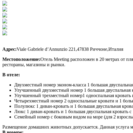
Адрес:
Viale Gabriele d’Annunzio 221
,
47838 Риччоне,
Италия
Местоположение:
Отель Meeting расположен в 20 метрах от пл
рестораны, магазины и рынки.
В отеле:
Двухместный номер эконом-класса 1 большая двуспальная
Улучшенный двухместный номер 1 большая двуспальная к
Улучшенный трехместный номер1 односпальная кровать и 
Четырехместный номер 2 односпальные кровати и 1 больш
Полулюкс 1 диван-кровать и 1 большая двуспальная крова
Люкс 1 диван-кровать и 1 большая двуспальная кровать с
Семейный номер с боковым видом на море (для 2 взрослы
Размещение домашних животных допускается. Данная услуга м
В номере: