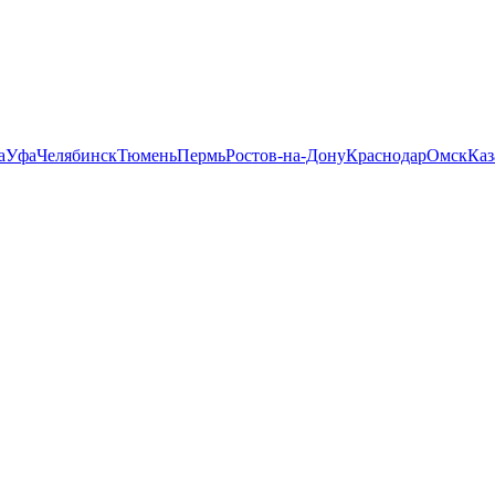
а
Уфа
Челябинск
Тюмень
Пермь
Ростов-на-Дону
Краснодар
Омск
Каз