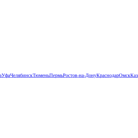
а
Уфа
Челябинск
Тюмень
Пермь
Ростов-на-Дону
Краснодар
Омск
Каз