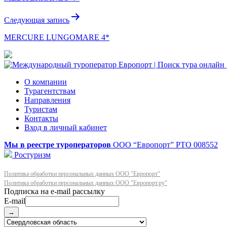
записям
Следующая запись
MERCURE LUNGOMARE 4*
О компании
Турагентствам
Направления
Туристам
Контакты
Вход в личный кабинет
Мы в реестре туроператоров
ООО “Европорт”
РТО 008552
Ростуризм
Политика обработки персональных данных ООО "Европорт"
Политика обработки персональных данных ООО "Европорт.ру"
E-mail
→