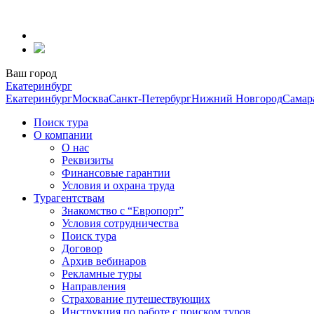
Перейти
к
содержанию
Ваш город
Екатеринбург
Екатеринбург
Москва
Санкт-Петербург
Нижний Новгород
Самар
Поиск тура
О компании
О нас
Реквизиты
Финансовые гарантии
Условия и охрана труда
Турагентствам
Знакомство с “Европорт”
Условия сотрудничества
Поиск тура
Договор
Архив вебинаров
Рекламные туры
Направления
Страхование путешествующих
Инструкция по работе с поиском туров