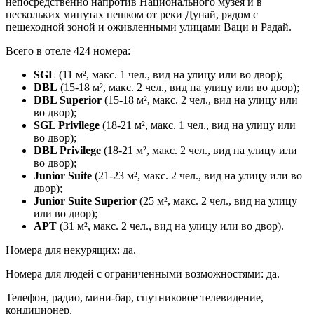
непосредственно напротив Национального музея и в
нескольких минутах пешком от реки Дунай, рядом с
пешеходной зоной и оживленными улицами Ваци и Радай.
Всего в отеле 424 номера:
SGL
(11 м², макс. 1 чел., вид на улицу или во двор);
DBL
(15-18 м², макс. 2 чел., вид на улицу или во двор);
DBL Superior
(15-18 м², макс. 2 чел., вид на улицу или
во двор);
SGL Privilege
(18-21 м², макс. 1 чел., вид на улицу или
во двор);
DBL Privilege
(18-21 м², макс. 2 чел., вид на улицу или
во двор);
Junior Suite
(21-23 м², макс. 2 чел., вид на улицу или во
двор);
Junior Suite Superior
(25 м², макс. 2 чел., вид на улицу
или во двор);
APT
(31 м², макс. 2 чел., вид на улицу или во двор).
Номера для некурящих: да.
Номера для людей с ограниченными возможностями: да.
Телефон, радио, мини-бар, спутниковое телевидение,
кондиционер.