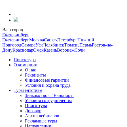
Перейти
к
содержанию
Ваш город
Екатеринбург
Екатеринбург
Москва
Санкт-Петербург
Нижний
Новгород
Самара
Уфа
Челябинск
Тюмень
Пермь
Ростов-на-
Дону
Краснодар
Омск
Казань
Воронеж
Сочи
Поиск тура
О компании
О нас
Реквизиты
Финансовые гарантии
Условия и охрана труда
Турагентствам
Знакомство с “Европорт”
Условия сотрудничества
Поиск тура
Договор
Архив вебинаров
Рекламные туры
Направления