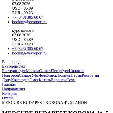
07.08.2026
USD
- 85.89
EUR
- 99.23
+7 (343) 385 60 67
booking@evroport.ru
курс валюты
07.08.2026
USD
- 85.89
EUR
- 99.23
+7 (343) 385 60 67
booking@evroport.ru
Ваш город
Екатеринбург
Екатеринбург
Москва
Санкт-Петербург
Нижний
Новгород
Самара
Уфа
Челябинск
Тюмень
Пермь
Ростов-на-
Дону
Краснодар
Омск
Казань
Воронеж
Сочи
Главная
Направления
Венгрия
Отели
MERCURE BUDAPEST KORONA 4*, 5 РАЙОН