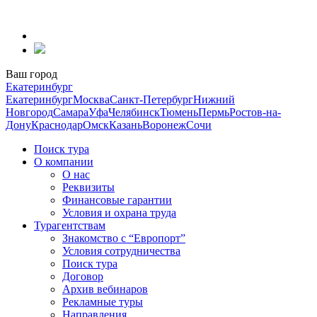
Перейти
к
содержанию
Ваш город
Екатеринбург
Екатеринбург
Москва
Санкт-Петербург
Нижний
Новгород
Самара
Уфа
Челябинск
Тюмень
Пермь
Ростов-на-
Дону
Краснодар
Омск
Казань
Воронеж
Сочи
Поиск тура
О компании
О нас
Реквизиты
Финансовые гарантии
Условия и охрана труда
Турагентствам
Знакомство с “Европорт”
Условия сотрудничества
Поиск тура
Договор
Архив вебинаров
Рекламные туры
Направления