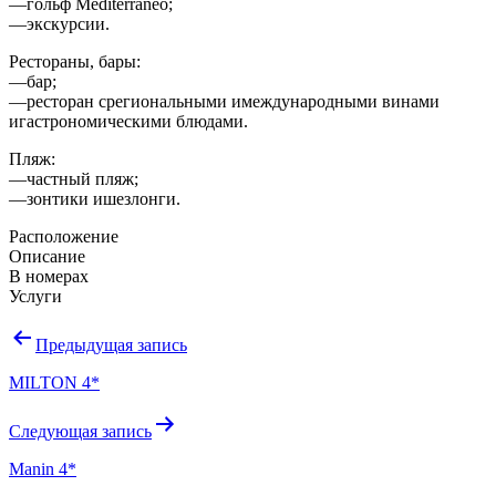
—гольф Mediterraneo;
—экскурсии.
Рестораны, бары:
—бар;
—ресторан срегиональными имеждународными винами
игастрономическими блюдами.
Пляж:
—частный пляж;
—зонтики ишезлонги.
Расположение
Описание
В номерах
Услуги
Навигация
Предыдущая запись
по
MILTON 4*
записям
Следующая запись
Manin 4*