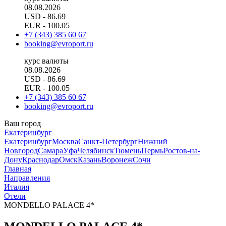
08.08.2026
USD
- 86.69
EUR
- 100.05
+7 (343) 385 60 67
booking@evroport.ru
курс валюты
08.08.2026
USD
- 86.69
EUR
- 100.05
+7 (343) 385 60 67
booking@evroport.ru
Ваш город
Екатеринбург
Екатеринбург
Москва
Санкт-Петербург
Нижний
Новгород
Самара
Уфа
Челябинск
Тюмень
Пермь
Ростов-на-
Дону
Краснодар
Омск
Казань
Воронеж
Сочи
Главная
Направления
Италия
Отели
MONDELLO PALACE 4*