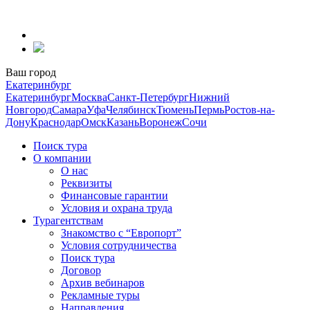
Перейти
к
содержанию
Ваш город
Екатеринбург
Екатеринбург
Москва
Санкт-Петербург
Нижний
Новгород
Самара
Уфа
Челябинск
Тюмень
Пермь
Ростов-на-
Дону
Краснодар
Омск
Казань
Воронеж
Сочи
Поиск тура
О компании
О нас
Реквизиты
Финансовые гарантии
Условия и охрана труда
Турагентствам
Знакомство с “Европорт”
Условия сотрудничества
Поиск тура
Договор
Архив вебинаров
Рекламные туры
Направления