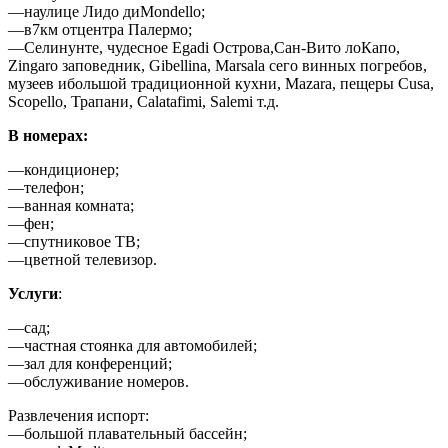
—наулице Лидо диMondello;
—в7км отцентра Палермо;
—Селинунте, чудесное Egadi Острова,Сан-Вито лоКапо,
Zingaro заповедник, Gibellina, Marsala сего винных погребов,
музеев ибольшой традиционной кухни, Mazara, пещеры Cusa,
Scopello, Трапани, Calatafimi, Salemi т.д.
В номерах:
—кондиционер;
—телефон;
—ванная комната;
—фен;
—спутниковое ТВ;
—цветной телевизор.
Услуги
:
—сад;
—частная стоянка для автомобилей;
—зал для конференций;
—обслуживание номеров.
Развлечения испорт:
—большой плавательный бассейн;