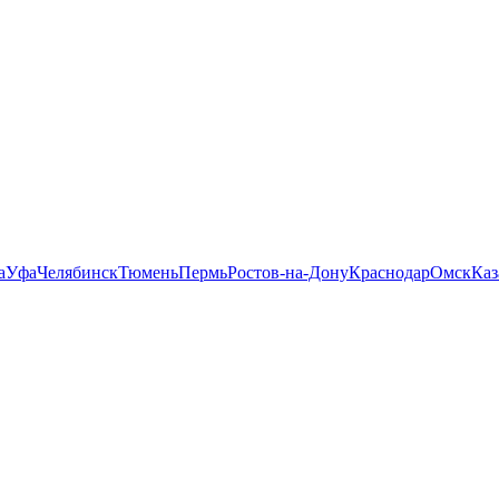
а
Уфа
Челябинск
Тюмень
Пермь
Ростов-на-Дону
Краснодар
Омск
Каз