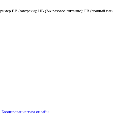
пример
BB (завтраки); HB (2-х разовое питание); FB (полный пан