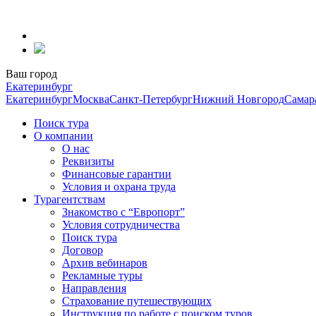
Перейти
к
содержанию
Ваш город
Екатеринбург
Екатеринбург
Москва
Санкт-Петербург
Нижний Новгород
Самар
Поиск тура
О компании
О нас
Реквизиты
Финансовые гарантии
Условия и охрана труда
Турагентствам
Знакомство с “Европорт”
Условия сотрудничества
Поиск тура
Договор
Архив вебинаров
Рекламные туры
Направления
Страхование путешествующих
Инструкция по работе с поиском туров