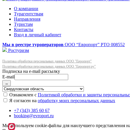
О компании
Турагентствам
Направления
Туристам
Контакты
Вход в личный кабинет
Мы в реестре туроператоров
ООО “Европорт”
РТО 008552
Ростуризм
Политика обработки персональных данных ООО "Европорт"
Политика обработки персональных данных ООО "Европорт.ру"
E-mail
→
Ознакомлен с
Политикой обработки и защиты персональны
Я согласен на
обработку моих персональных данных
+7 (343) 385 60 67
booking@evroport.ru
Мы используем cookie-файлы для наилучшего представления наш