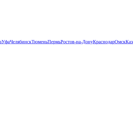
а
Уфа
Челябинск
Тюмень
Пермь
Ростов-на-Дону
Краснодар
Омск
Каз