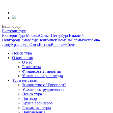
Перейти
к
содержанию
Ваш город
Екатеринбург
Екатеринбург
Москва
Санкт-Петербург
Нижний
Новгород
Самара
Уфа
Челябинск
Тюмень
Пермь
Ростов-на-
Дону
Краснодар
Омск
Казань
Воронеж
Сочи
Поиск тура
О компании
О нас
Реквизиты
Финансовые гарантии
Условия и охрана труда
Турагентствам
Знакомство с “Европорт”
Условия сотрудничества
Поиск тура
Договор
Архив вебинаров
Рекламные туры
Направления