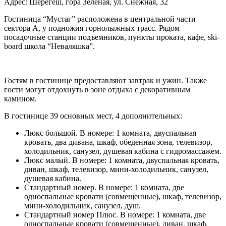
Адрес: Шерегеш, гора Зеленая, ул. Снежная, 32
Гостиница “Мустаг” расположена в центральной части
сектора А, у подножия горнолыжных трасс. Рядом
посадочные станции подъемников, пункты проката, кафе, ski-
board школа “Неваляшка”.
Гостям в гостинице предоставляют завтрак и ужин. Также
гости могут отдохнуть в зоне отдыха с декоративным
камином.
В гостинице 39 основных мест, 4 дополнительных:
Люкс большой. В номере: 1 комната, двуспальная
кровать, два дивана, шкаф, обеденная зона, телевизор,
холодильник, санузел, душевая кабина с гидромассажем.
Люкс малый. В номере: 1 комната, двуспальная кровать,
диван, шкаф, телевизор, мини-холодильник, санузел,
душевая кабина.
Стандартный номер. В номере: 1 комната, две
односпальные кровати (совмещенные), шкаф, телевизор,
мини-холодильник, санузел, душ.
Стандартный номер Плюс. В номере: 1 комната, две
односпальные кровати (совмещенные), диван, шкаф,