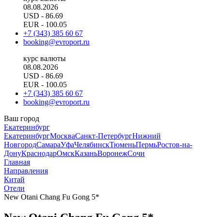
08.08.2026
USD
- 86.69
EUR
- 100.05
+7 (343) 385 60 67
booking@evroport.ru
курс валюты
08.08.2026
USD
- 86.69
EUR
- 100.05
+7 (343) 385 60 67
booking@evroport.ru
Ваш город
Екатеринбург
Екатеринбург
Москва
Санкт-Петербург
Нижний
Новгород
Самара
Уфа
Челябинск
Тюмень
Пермь
Ростов-на-
Дону
Краснодар
Омск
Казань
Воронеж
Сочи
Главная
Направления
Китай
Отели
New Otani Chang Fu Gong 5*