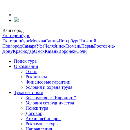
Перейти
к
содержанию
Ваш город
Екатеринбург
Екатеринбург
Москва
Санкт-Петербург
Нижний
Новгород
Самара
Уфа
Челябинск
Тюмень
Пермь
Ростов-на-
Дону
Краснодар
Омск
Казань
Воронеж
Сочи
Поиск тура
О компании
О нас
Реквизиты
Финансовые гарантии
Условия и охрана труда
Турагентствам
Знакомство с “Европорт”
Условия сотрудничества
Поиск тура
Договор
Архив вебинаров
Рекламные туры
Направления