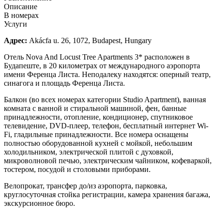
Описание
В номерах
Услуги
Адрес:
Akácfa u. 26, 1072, Budapest, Hungary
Отель Nova And Locust Tree Apartments 3* расположен в
Будапеште, в 20 километрах от международного аэропорта
имени Ференца Листа. Неподалеку находятся: оперный театр,
синагога и площадь Ференца Листа.
Балкон (во всех номерах категории Studio Apartment), ванная
комната с ванной и стиральной машиной, фен, банные
принадлежности, отопление, кондиционер, спутниковое
телевидение, DVD-плеер, телефон, бесплатный интернет Wi-
Fi, гладильные принадлежности. Все номера оснащены
полностью оборудованной кухней с мойкой, небольшим
холодильником, электрической плитой с духовкой,
микроволновой печью, электрическим чайником, кофеваркой,
тостером, посудой и столовыми приборами.
Велопрокат, трансфер до/из аэропорта, парковка,
круглосуточная стойка регистрации, камера хранения багажа,
экскурсионное бюро.