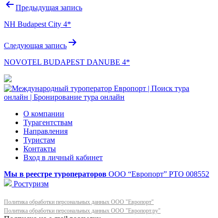
Навигация
Предыдущая запись
по
NH Budapest City 4*
записям
Следующая запись
NOVOTEL BUDAPEST DANUBE 4*
О компании
Турагентствам
Направления
Туристам
Контакты
Вход в личный кабинет
Мы в реестре туроператоров
ООО “Европорт”
РТО 008552
Ростуризм
Политика обработки персональных данных ООО "Европорт"
Политика обработки персональных данных ООО "Европорт.ру"