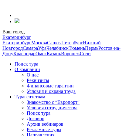
Перейти
к
содержанию
Ваш город
Екатеринбург
Екатеринбург
Москва
Санкт-Петербург
Нижний
Новгород
Самара
Уфа
Челябинск
Тюмень
Пермь
Ростов-на-
Дону
Краснодар
Омск
Казань
Воронеж
Сочи
Поиск тура
О компании
О нас
Реквизиты
Финансовые гарантии
Условия и охрана труда
Турагентствам
Знакомство с “Европорт”
Условия сотрудничества
Поиск тура
Договор
Архив вебинаров
Рекламные туры
Направления