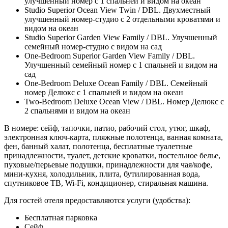
улучшенный номер с 1 спальней и видом на океан
Studio Superior Ocean View Twin / DBL. Двухместный
улучшенный номер-студио с 2 отдельными кроватями и
видом на океан
Studio Superior Garden View Family / DBL. Улучшенный
семейный номер-студио с видом на сад
One-Bedroom Superior Garden View Family / DBL.
Улучшенный семейный номер с 1 спальней и видом на
сад
One-Bedroom Deluxe Ocean Family / DBL. Семейный
номер Делюкс с 1 спальней и видом на океан
Two-Bedroom Deluxe Ocean View / DBL. Номер Делюкс с
2 спальнями и видом на океан
В номере: сейф, тапочки, патио, рабочий стол, утюг, шкаф,
электронная ключ-карта, пляжные полотенца, ванная комната,
фен, банный халат, полотенца, бесплатные туалетные
принадлежности, туалет, детские кроватки, постельное белье,
пуховые/перьевые подушки, принадлежности для чая/кофе,
мини-кухня, холодильник, плита, бутилированная вода,
спутниковое ТВ, Wi-Fi, кондиционер, стиральная машина.
Для гостей отеля предоставляются услуги (удобства):
Бесплатная парковка
Сейф