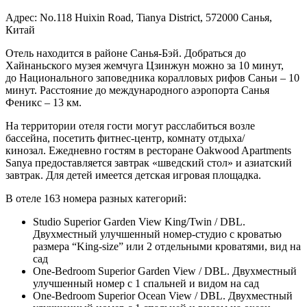
Адрес: No.118
Huixin Road, Tianya District, 572000 Санья,
Китай
Отель находится в районе Санья-Бэй. Добраться до
Хайнаньского музея жемчуга Цзинжун можно за 10 минут,
до Национального заповедника коралловых рифов Саньи – 10
минут. Расстояние до международного аэропорта Санья
Феникс – 13 км.
На территории отеля гости могут расслабиться возле
бассейна, посетить фитнес-центр, комнату отдыха/
кинозал. Ежедневно гостям в ресторане Oakwood Apartments
Sanya предоставляется завтрак «шведский стол» и азиатский
завтрак. Для детей имеется детская игровая площадка.
В отеле 163 номера разных категорий:
Studio Superior Garden View King/Twin / DBL.
Двухместный улучшенный номер-студио с кроватью
размера “King-size” или 2 отдельными кроватями, вид на
сад
One-Bedroom Superior Garden View / DBL. Двухместный
улучшенный номер с 1 спальней и видом на сад
One-Bedroom Superior Ocean View / DBL. Двухместный