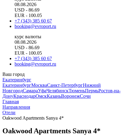
08.08.2026
USD
- 86.69
EUR
- 100.05
+7 (343) 385 60 67
booking@evroport.ru
курс валюты
08.08.2026
USD
- 86.69
EUR
- 100.05
+7 (343) 385 60 67
booking@evroport.ru
Ваш город
Екатеринбург
Екатеринбург
Москва
Санкт-Петербург
Нижний
Новгород
Самара
Уфа
Челябинск
Тюмень
Пермь
Ростов-на-
Дону
Краснодар
Омск
Казань
Воронеж
Сочи
Главная
Направления
Отели
Oakwood Apartments Sanya 4*
Oakwood Apartments Sanya 4*