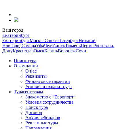
Перейти
к
содержанию
Ваш город
Екатеринбург
Екатеринбург
Москва
Санкт-Петербург
Нижний
Новгород
Самара
Уфа
Челябинск
Тюмень
Пермь
Ростов-на-
Дону
Краснодар
Омск
Казань
Воронеж
Сочи
Поиск тура
О компании
О нас
Реквизиты
Финансовые гарантии
Условия и охрана труда
Турагентствам
Знакомство с “Европорт”
Условия сотрудничества
Поиск тура
Договор
Архив вебинаров
Рекламные туры
Направления