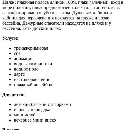
Пляж:
пляжная полоса длиной 100м, пляж галечный, вход в
море пологий, пляж предназначен только для гостей отеля,
сертифицирован голубым флагом. Душевые кабины и
кабины для переодевания находятся на пляже и возле
бассейна. Дежурные спасатели находятся на пляже и у
бассейна. Есть детский пляж.
Услуги:
тренажерный зал
спа
анимация
водная гимнастика
водное поло
дартс
настольный тенис
пляжный волейбол
Для детей:
детский бассейн с 3 горками
игровая площадка
мини-клуб
вечернее мини диско
В отеле: