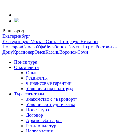
Перейти
к
содержанию
Ваш город
Екатеринбург
Екатеринбург
Москва
Санкт-Петербург
Нижний
Новгород
Самара
Уфа
Челябинск
Тюмень
Пермь
Ростов-на-
Дону
Краснодар
Омск
Казань
Воронеж
Сочи
Поиск тура
О компании
О нас
Реквизиты
Финансовые гарантии
Условия и охрана труда
Турагентствам
Знакомство с “Европорт”
Условия сотрудничества
Поиск тура
Договор
Архив вебинаров
Рекламные туры
Направления