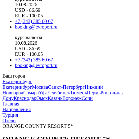
10.08.2026
USD
- 86.69
EUR
- 100.05
+7 (343) 385 60 67
booking@evroport.ru
курс валюты
10.08.2026
USD
- 86.69
EUR
- 100.05
+7 (343) 385 60 67
booking@evroport.ru
Ваш город
Екатеринбург
Екатеринбург
Москва
Санкт-Петербург
Нижний
Новгород
Самара
Уфа
Челябинск
Тюмень
Пермь
Ростов-на-
Дону
Краснодар
Омск
Казань
Воронеж
Сочи
Главная
Направления
Турция
Отели
ORANGE COUNTY RESORT 5*