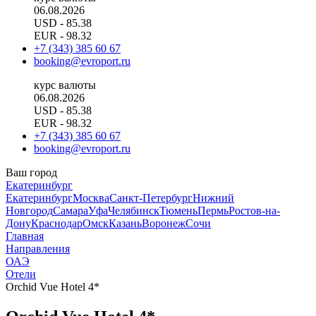
06.08.2026
USD
- 85.38
EUR
- 98.32
+7 (343) 385 60 67
booking@evroport.ru
курс валюты
06.08.2026
USD
- 85.38
EUR
- 98.32
+7 (343) 385 60 67
booking@evroport.ru
Ваш город
Екатеринбург
Екатеринбург
Москва
Санкт-Петербург
Нижний
Новгород
Самара
Уфа
Челябинск
Тюмень
Пермь
Ростов-на-
Дону
Краснодар
Омск
Казань
Воронеж
Сочи
Главная
Направления
ОАЭ
Отели
Orchid Vue Hotel 4*