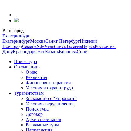
Перейти
к
содержанию
Ваш город
Екатеринбург
Екатеринбург
Москва
Санкт-Петербург
Нижний
Новгород
Самара
Уфа
Челябинск
Тюмень
Пермь
Ростов-на-
Дону
Краснодар
Омск
Казань
Воронеж
Сочи
Поиск тура
О компании
О нас
Реквизиты
Финансовые гарантии
Условия и охрана труда
Турагентствам
Знакомство с “Европорт”
Условия сотрудничества
Поиск тура
Договор
Архив вебинаров
Рекламные туры
Направления