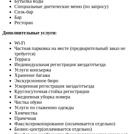
Бутылка воды
Специальные диетические меню (по запросу)
Снэк-бар
Бар
Ресторан
Дополнительные услуги:
Wi-Fi
Частная парковка на месте (предварительный заказ не
требуется)
Терраса
Индивидуальная регистрация заезда/отъезда
Услуги консьержа
Хранение багажа
Экскурсионное бюро
Ускоренная регистрация заезда/отъезда
Круглосуточная стойка регистрации
Ежедневная уборка номера
Чистка обуви
Услуги по глажению одежды
Химчистка
Прачечная
Факс/ксерокопирование
(оплачивается отдельно)
Бизнес-центр
(оплачивается отдельно)