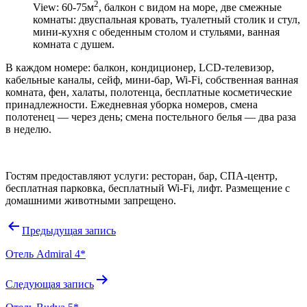
2
View: 60-75м
, балкон с видом на море, две смежные
комнаты: двуспальная кровать, туалетный столик и стул,
мини-кухня с обеденным столом и стульями, ванная
комната с душем.
В каждом номере: балкон, кондиционер, LCD-телевизор,
кабельные каналы, сейф, мини-бар, Wi-Fi, собственная ванная
комната, фен, халаты, полотенца, бесплатные косметические
принадлежности. Ежедневная уборка номеров, смена
полотенец — через день; смена постельного белья — два раза
в неделю.
Гостям предоставляют услуги: ресторан, бар, СПА-центр,
бесплатная парковка, бесплатный Wi-Fi, лифт. Размещение с
домашними животными запрещено.
Навигация
Предыдущая запись
по
Отель Admiral 4*
записям
Следующая запись