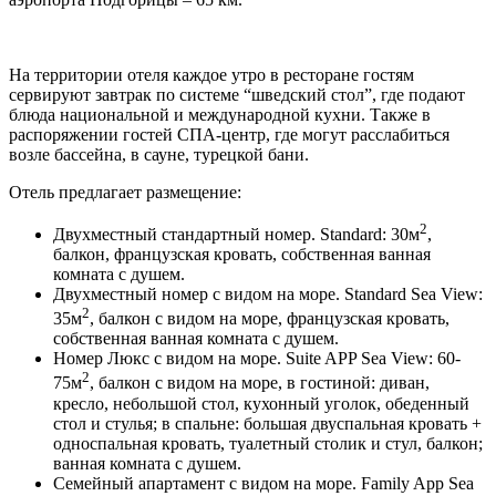
На территории отеля каждое утро в ресторане гостям
сервируют завтрак по системе “шведский стол”, где подают
блюда национальной и международной кухни. Также в
распоряжении гостей СПА-центр, где могут расслабиться
возле бассейна, в сауне, турецкой бани.
Отель предлагает размещение:
2
Двухместный стандартный номер. Standard: 30м
,
балкон, французская кровать, собственная ванная
комната с душем.
Двухместный номер с видом на море. Standard Sea View:
2
35м
, балкон с видом на море, французская кровать,
собственная ванная комната с душем.
Номер Люкс с видом на море. Suite APP Sea View: 60-
2
75м
, балкон с видом на море, в гостиной: диван,
кресло, небольшой стол, кухонный уголок, обеденный
стол и стулья; в спальне: большая двуспальная кровать +
односпальная кровать, туалетный столик и стул, балкон;
ванная комната с душем.
Семейный апартамент с видом на море. Family App Sea