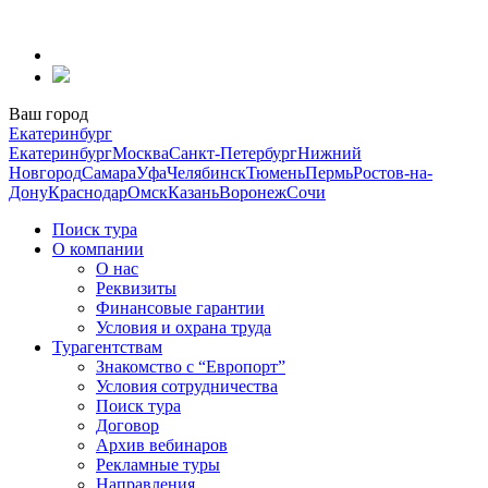
Перейти
к
содержанию
Ваш город
Екатеринбург
Екатеринбург
Москва
Санкт-Петербург
Нижний
Новгород
Самара
Уфа
Челябинск
Тюмень
Пермь
Ростов-на-
Дону
Краснодар
Омск
Казань
Воронеж
Сочи
Поиск тура
О компании
О нас
Реквизиты
Финансовые гарантии
Условия и охрана труда
Турагентствам
Знакомство с “Европорт”
Условия сотрудничества
Поиск тура
Договор
Архив вебинаров
Рекламные туры
Направления