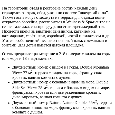
На территории отеля в ресторане гостям каждый день
сервируют завтрак, обед, ужин по системе “шведский стол”.
Также гости могут отдохнуть на террасе для отдыха возле
открытого бассейна, расслабиться в Wellness & Spa-центре на
сеансе массажа, спа-процедур, посетить тренажерный зал.
Провести время за занятием дайвингом, катанием на
катамаранах, серфингом, аэробикой, йогой и пилатесом и др.
У отеля собственный песчано-галечный пляж с лежаками и
зонтами. Для детей имеется детская площадка.
Отель предлагает размещение в 218 номерах с видом на горы
или море и 18 апартаментах:
Двухместный номер с видом на горы. Double Mountain
2
View: 22 м
, терраса с видом на горы, французская
кровать, ванная комната с душем.
Двухместный номер с боковым видом на море. Double
2
Side Sea View: 28 м
, терраса с боковым видом на море,
французская кровать или две раздельные кровати,
диван-кровать, ванная комната с душем
2
Двухместный номер Nature. Nature Double: 55м
, терраса
с боковым видом на море, французская кровать, ванная
комната с душем.