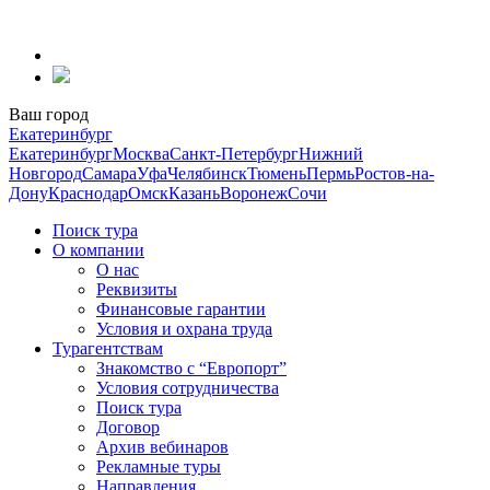
Перейти
к
содержанию
Ваш город
Екатеринбург
Екатеринбург
Москва
Санкт-Петербург
Нижний
Новгород
Самара
Уфа
Челябинск
Тюмень
Пермь
Ростов-на-
Дону
Краснодар
Омск
Казань
Воронеж
Сочи
Поиск тура
О компании
О нас
Реквизиты
Финансовые гарантии
Условия и охрана труда
Турагентствам
Знакомство с “Европорт”
Условия сотрудничества
Поиск тура
Договор
Архив вебинаров
Рекламные туры
Направления