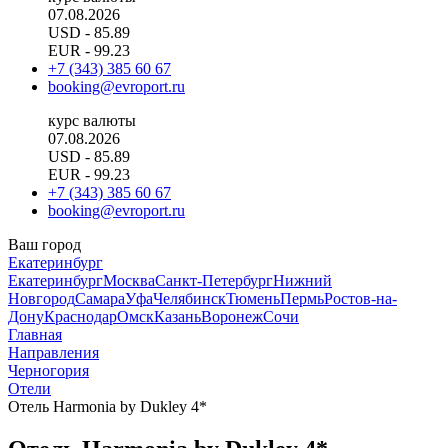
07.08.2026
USD
- 85.89
EUR
- 99.23
+7 (343) 385 60 67
booking@evroport.ru
курс валюты
07.08.2026
USD
- 85.89
EUR
- 99.23
+7 (343) 385 60 67
booking@evroport.ru
Ваш город
Екатеринбург
Екатеринбург
Москва
Санкт-Петербург
Нижний
Новгород
Самара
Уфа
Челябинск
Тюмень
Пермь
Ростов-на-
Дону
Краснодар
Омск
Казань
Воронеж
Сочи
Главная
Направления
Черногория
Отели
Отель Harmonia by Dukley 4*