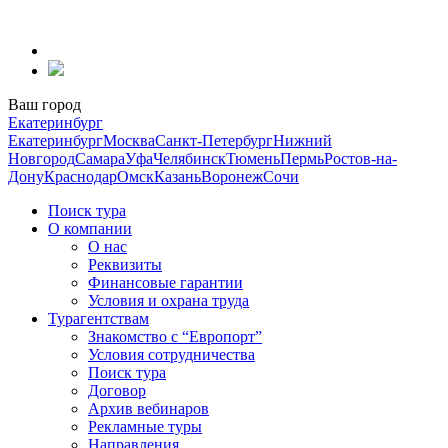
Перейти
к
содержанию
Ваш город
Екатеринбург
Екатеринбург
Москва
Санкт-Петербург
Нижний
Новгород
Самара
Уфа
Челябинск
Тюмень
Пермь
Ростов-на-
Дону
Краснодар
Омск
Казань
Воронеж
Сочи
Поиск тура
О компании
О нас
Реквизиты
Финансовые гарантии
Условия и охрана труда
Турагентствам
Знакомство с “Европорт”
Условия сотрудничества
Поиск тура
Договор
Архив вебинаров
Рекламные туры
Направления