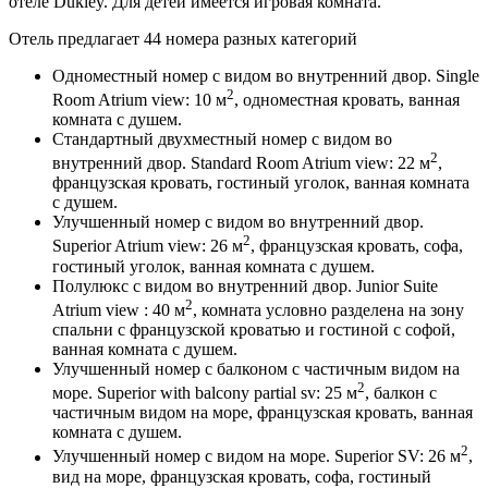
отеле Dukley. Для детей имеется игровая комната.
Отель предлагает 44 номера разных категорий
Одноместный номер с видом во внутренний двор. Single
2
Room Atrium view: 10 м
, одноместная кровать, ванная
комната с душем.
Стандартный двухместный номер с видом во
2
внутренний двор. Standard Room Atrium view: 22 м
,
французская кровать, гостиный уголок, ванная комната
с душем.
Улучшенный номер c видом во внутренний двор.
2
Superior Atrium view: 26 м
, французская кровать, софа,
гостиный уголок, ванная комната с душем.
Полулюкс с видом во внутренний двор. Junior Suite
2
Atrium view : 40 м
, комната условно разделена на зону
спальни с французской кроватью и гостиной с софой,
ванная комната с душем.
Улучшенный номер c балконом с частичным видом на
2
море. Superior with balcony partial sv: 25 м
, балкон с
частичным видом на море, французская кровать, ванная
комната с душем.
2
Улучшенный номер c видом на море. Superior SV: 26 м
,
вид на море, французская кровать, софа, гостиный