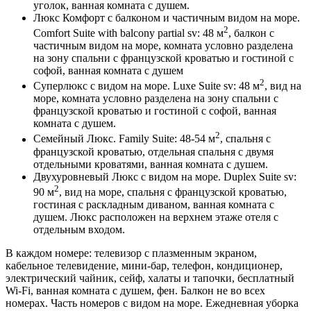
уголок, ванная комната с душем.
Люкс Комфорт с балконом и частичным видом на море.
2
Comfort Suite with balcony partial sv: 48 м
, балкон с
частичным видом на море, комната условно разделена
на зону спальни с французской кроватью и гостиной с
софой, ванная комната с душем
2
Суперлюкс с видом на море. Luxe Suite sv: 48 м
, вид на
море, комната условно разделена на зону спальни с
французской кроватью и гостиной с софой, ванная
комната с душем.
2
Семейный Люкс. Family Suite: 48-54 м
, спальня с
французской кроватью, отдельная спальня с двумя
отдельными кроватями, ванная комната с душем.
Двухуровневый Люкс с видом на море. Duplex Suite sv:
2
90 м
, вид на море, спальня с французской кроватью,
гостиная с раскладным диваном, ванная комната с
душем. Люкс расположен на верхнем этаже отеля с
отдельным входом.
В каждом номере: телевизор с плазменным экраном,
кабельное телевидение, мини-бар, телефон, кондиционер,
электрический чайник, сейф, халаты и тапочки, бесплатный
Wi-Fi, ванная комната с душем, фен. Балкон не во всех
номерах. Часть номеров с видом на море. Ежедневная уборка