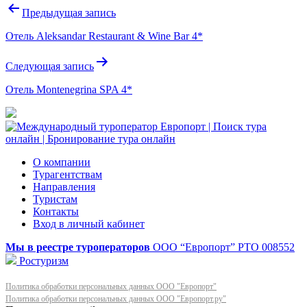
Навигация
Предыдущая запись
по
Отель Aleksandar Restaurant & Wine Bar 4*
записям
Следующая запись
Отель Montenegrina SPA 4*
О компании
Турагентствам
Направления
Туристам
Контакты
Вход в личный кабинет
Мы в реестре туроператоров
ООО “Европорт”
РТО 008552
Ростуризм
Политика обработки персональных данных ООО "Европорт"
Политика обработки персональных данных ООО "Европорт.ру"