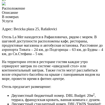
Расположение
Описание
В номерах
Услуги
Адрес: Becicka plaza 25, Rafailovici
Отель La Mer находится в Рафаиловичах, рядом с морем. В
шаговой доступности расположены кафе, рестораны,
продуктовые магазины и автобусная остановка. Расстояние до
аэропорта Тивата – 24 км, до Подгорицы – 63 км, до Будвы – 4
км, до Св.Стефана – 5 км.
На территории отеля в ресторане гостям каждое утро
сервируют завтрак по системе «шведский стол» или
континентальный завтрак. Также гости могут расслабиться
возле открытого бассейна на крыше с панорамным видом на
море, провести время в фитнес-центре.
Отель предлагает размещение:
2
Двухместный бюджетный номер. DBL Budget: 20м
,
терраса, французская кровать, ванная комната с душем.
Двухместный стандартный номер. DBL/TWIN Standard: