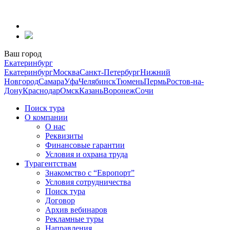
Перейти
к
содержанию
Ваш город
Екатеринбург
Екатеринбург
Москва
Санкт-Петербург
Нижний
Новгород
Самара
Уфа
Челябинск
Тюмень
Пермь
Ростов-на-
Дону
Краснодар
Омск
Казань
Воронеж
Сочи
Поиск тура
О компании
О нас
Реквизиты
Финансовые гарантии
Условия и охрана труда
Турагентствам
Знакомство с “Европорт”
Условия сотрудничества
Поиск тура
Договор
Архив вебинаров
Рекламные туры
Направления