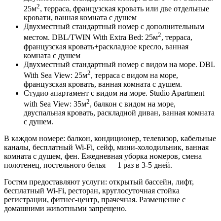
2
25м
, терраса, французская кровать или две отдельные
кровати, ванная комната с душем
Двухместный стандартный номер c дополнительным
2
местом. DBL/TWIN With Extra Bed: 25м
, терраса,
французская кровать+раскладное кресло, ванная
комната с душем
Двухместный стандартный номер с видом на море. DBL
2
With Sea View: 25м
, терраса
c видом на море,
французская кровать, ванная комната с душем.
Студио апартамент с видом на море. Studio Apartment
2
with Sea View: 35м
, балкон с видом на море,
двуспальная кровать, раскладной диван, ванная комната
с душем.
В каждом номере: балкон, кондиционер, телевизор, кабельные
каналы, бесплатный Wi-Fi, сейф, мини-холодильник, ванная
комната с душем, фен. Ежедневная уборка номеров, смена
полотенец, постельного белья — 1 раз в 3-5 дней.
Гостям предоставляют услуги: открытый бассейн, лифт,
бесплатный Wi-Fi, ресторан, круглосуточная стойка
регистрации, фитнес-центр, прачечная. Размещение с
домашними животными запрещено.