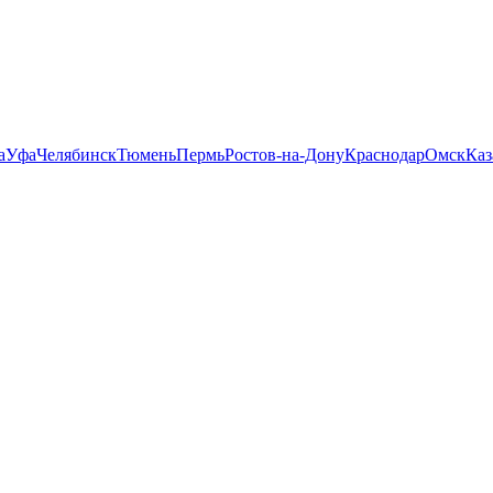
а
Уфа
Челябинск
Тюмень
Пермь
Ростов-на-Дону
Краснодар
Омск
Каз