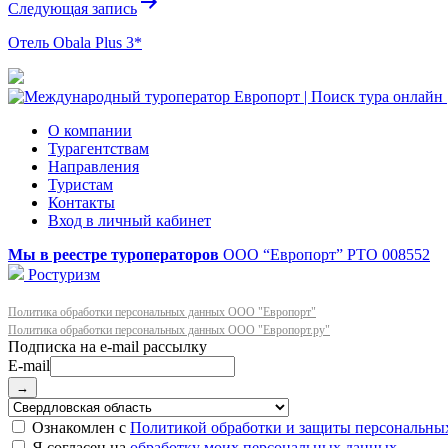
Следующая запись
Отель Obala Plus 3*
О компании
Турагентствам
Направления
Туристам
Контакты
Вход в личный кабинет
Мы в реестре туроператоров
ООО “Европорт”
РТО 008552
Ростуризм
Политика обработки персональных данных ООО "Европорт"
Политика обработки персональных данных ООО "Европорт.ру"
E-mail
→
Ознакомлен с
Политикой обработки и защиты персональны
Я согласен на
обработку моих персональных данных