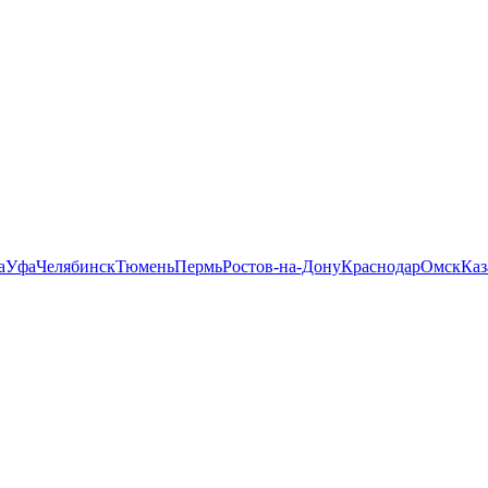
а
Уфа
Челябинск
Тюмень
Пермь
Ростов-на-Дону
Краснодар
Омск
Каз