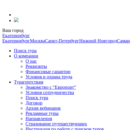
Перейти
к
содержанию
Ваш город
Екатеринбург
Екатеринбург
Москва
Санкт-Петербург
Нижний Новгород
Самар
Поиск тура
О компании
О нас
Реквизиты
Финансовые гарантии
Условия и охрана труда
Турагентствам
Знакомство с “Европорт”
Условия сотрудничества
Поиск тура
Договор
Архив вебинаров
Рекламные туры
Направления
Страхование путешествующих
Инструкция по работе с поиском туров