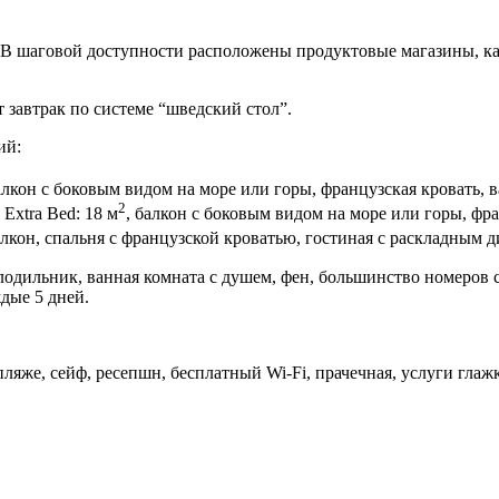
. В шаговой доступности расположены продуктовые магазины, каф
 завтрак по системе “шведский стол”.
ий:
алкон с боковым видом на море или горы, французская кровать, 
2
Extra Bed: 18 м
, балкон с боковым видом на море или горы, фр
алкон, спальня с французской кроватью, гостиная с раскладным 
одильник, ванная комната с душем, фен, большинство номеров с
дые 5 дней.
а пляже, сейф, ресепшн, бесплатный Wi-Fi, прачечная, услуги г