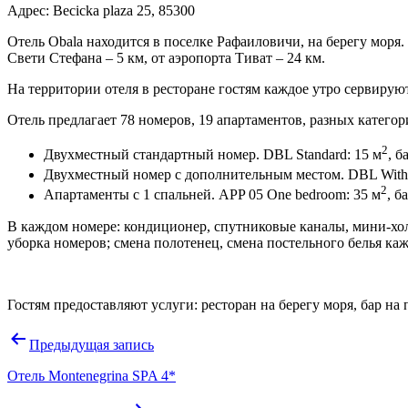
Адрес: Becicka plaza 25, 85300
Отель Obala находится в поселке Рафаиловичи, на берегу моря
Свети Стефана – 5 км, от аэропорта Тиват – 24 км.
На территории отеля в ресторане гостям каждое утро сервируют
Отель предлагает 78 номеров, 19 апартаментов, разных категор
2
Двухместный стандартный номер. DBL Standard: 15 м
, б
Двухместный номер с дополнительным местом. DBL With 
2
Апартаменты с 1 спальней. APP 05 One bedroom: 35 м
, б
В каждом номере: кондиционер, спутниковые каналы, мини-хол
уборка номеров; смена полотенец, смена постельного белья каж
Гостям предоставляют услуги: ресторан на берегу моря, бар н
Навигация
Предыдущая запись
по
Отель Montenegrina SPA 4*
записям