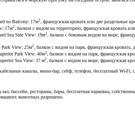
2
rd no Balcony: 17м
, французская кровать или две раздельные кр
2
w: 17м
, балкон с видом на территорию, французская кровать ил
2
rd Sea Side View: 19м
, балкон с боковым видом на море, францу
2
 Park View: 25м
, балкон с видом на парк, французская кровать, 
2
erior Park View: 40м
, балкон с видом на парк, французская кр
2
erior Sea View: 37 м
, балкон с видом на море, французская кр
кабельные каналы, мини-бар, сейф, телефон, бесплатный Wi-Fi, 
-зал, бассейн, рестораны, бары, бесплатная парковка, собственн
омашних животных разрешено.