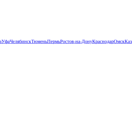
а
Уфа
Челябинск
Тюмень
Пермь
Ростов-на-Дону
Краснодар
Омск
Каз