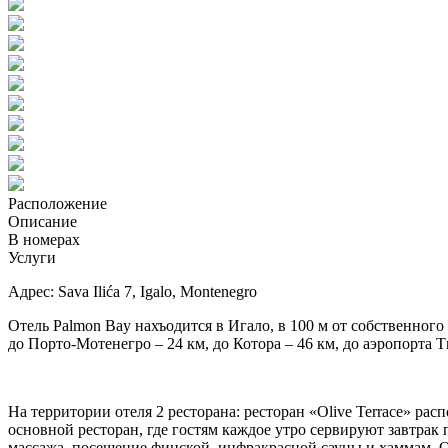
Расположение
Описание
В номерах
Услуги
Адрес: Sava Ilića 7, Igalo, Montenegro
Отель Palmon Bay нахъодится в Игало, в 100 м от собственного
до Порто-Мотенегро – 24 км, до Котора – 46 км, до аэропорта Т
На территории отеля 2 ресторана: ресторан «Olive Terrace» р
основной ресторан, где гостям каждое утро сервируют завтрак п
массажа, посещение финской, инфракрасной сауны и хаммам. От