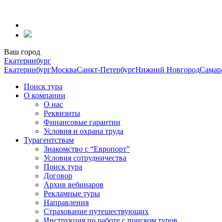
Перейти
к
содержанию
Ваш город
Екатеринбург
Екатеринбург
Москва
Санкт-Петербург
Нижний Новгород
Самар
Поиск тура
О компании
О нас
Реквизиты
Финансовые гарантии
Условия и охрана труда
Турагентствам
Знакомство с “Европорт”
Условия сотрудничества
Поиск тура
Договор
Архив вебинаров
Рекламные туры
Направления
Страхование путешествующих
Инструкция по работе с поиском туров