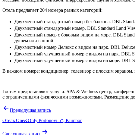
Отель предлагает 204 номера разных категорий:
Двухместный стандартный номер без балкона. DBL Standa
Двухместный стандартный номер. DBL Standard Land Vie
Двухместный номер с боковым видом на море. DBL Standa
душем или ванной.
Двухместный номер Делюкс с видом на парк. DBL Deluxe
Двухместный улучшенный номер с видом на парк. DBL Sup
Двухместный улучшенный номер с видом на море. DBL Sup
В каждом номере: кондиционер, телевизор с плоским экраном, 
Гостям предоставляют услуги: SPA & Wellness центр, конференц
с ограниченными физическими возможностями. Размещение д
Навигация
Предыдущая запись
по
Отель One&Only Portonovi 5*, Kumbor
записям
Следующая запись