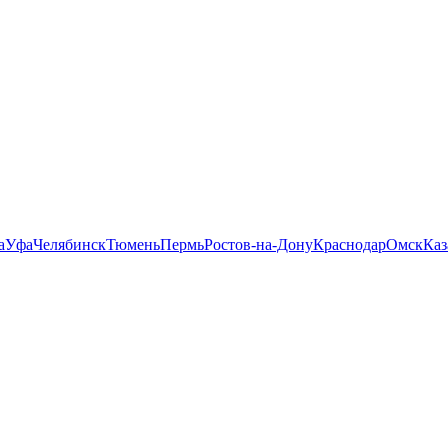
а
Уфа
Челябинск
Тюмень
Пермь
Ростов-на-Дону
Краснодар
Омск
Каз