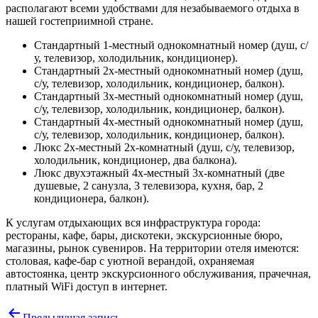
располагают всеми удобствами для незабываемого отдыха в
нашей гостеприимной стране.
Стандартный 1-местный однокомнатный номер (душ, с/
у, телевизор, холодильник, кондиционер).
Стандартный 2х-местный однокомнатный номер (душ,
с/у, телевизор, холодильник, кондиционер, балкон).
Стандартный 3х-местный однокомнатный номер (душ,
с/у, телевизор, холодильник, кондиционер, балкон).
Стандартный 4х-местный однокомнатный номер (душ,
с/у, телевизор, холодильник, кондиционер, балкон).
Люкс 2х-местный 2х-комнатный (душ, с/у, телевизор,
холодильник, кондиционер, два балкона).
Люкс двухэтажный 4х-местный 3х-комнатный (две
душевые, 2 санузла, 3 телевизора, кухня, бар, 2
кондиционера, балкон).
К услугам отдыхающих вся инфраструктура города:
рестораны, кафе, бары, дискотеки, экскурсионные бюро,
магазины, рынок сувениров. На территории отеля имеются:
столовая, кафе-бар с уютной верандой, охраняемая
автостоянка, центр экскурсионного обслуживания, прачечная,
платный WiFi доступ в интернет.
Навигация
Предыдущая запись