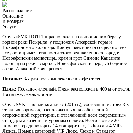
Расположение
Описание
В номерах
Услуги
Отель «SVK HOTEL» расположен на живописном берегу
горной реки Псырцха, у подножия Апсарской горы и
Новоафонского водопада. Вокруг пансионата сосредоточены
все достопримечательности этого великолепного города:
Новоафонский монастырь, храм и грот Симона Кананита,
водопад на реке Псырцха, Новоафонская пещера, Лебединое
озеро, Анакопийская крепость.
Питание:
3-х разовое комплексное в кафе отеля.
Пляж:
Песчано-галечный. Пляж расположен в 400 м от отеля.
На пляже: лежаки, зонты.
Отель SVK – новый комплекс (2015 г.), состоящий из трех 3-х
этажных корпусов, расположенных на собственной
огороженной территории, и отвечающий всем современным
стандартам качества и уровням сервиса. Всего в отеле 20
номеров, среди которых 14 стандартных, 2 Люкса и 4 VIP-
Люкса. Номера категорий VIP-Люкс, Люкс и Стандарт