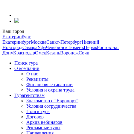
Перейти
к
содержанию
Ваш город
Екатеринбург
Екатеринбург
Москва
Санкт-Петербург
Нижний
Новгород
Самара
Уфа
Челябинск
Тюмень
Пермь
Ростов-на-
Дону
Краснодар
Омск
Казань
Воронеж
Сочи
Поиск тура
О компании
О нас
Реквизиты
Финансовые гарантии
Условия и охрана труда
Турагентствам
Знакомство с “Европорт”
Условия сотрудничества
Поиск тура
Договор
Архив вебинаров
Рекламные туры
Направления