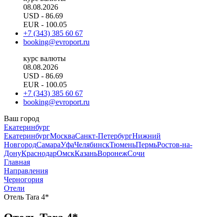
08.08.2026
USD
- 86.69
EUR
- 100.05
+7 (343) 385 60 67
booking@evroport.ru
курс валюты
08.08.2026
USD
- 86.69
EUR
- 100.05
+7 (343) 385 60 67
booking@evroport.ru
Ваш город
Екатеринбург
Екатеринбург
Москва
Санкт-Петербург
Нижний
Новгород
Самара
Уфа
Челябинск
Тюмень
Пермь
Ростов-на-
Дону
Краснодар
Омск
Казань
Воронеж
Сочи
Главная
Направления
Черногория
Отели
Отель Tara 4*