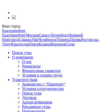
Перейти
к
содержанию
Ваш город
Екатеринбург
Екатеринбург
Москва
Санкт-Петербург
Нижний
Новгород
Самара
Уфа
Челябинск
Тюмень
Пермь
Ростов-на-
Дону
Краснодар
Омск
Казань
Воронеж
Сочи
Поиск тура
О компании
О нас
Реквизиты
Финансовые гарантии
Условия и охрана труда
Турагентствам
Знакомство с “Европорт”
Условия сотрудничества
Поиск тура
Договор
Архив вебинаров
Рекламные туры
Направления