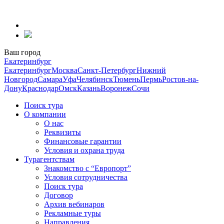
Перейти
к
содержанию
Ваш город
Екатеринбург
Екатеринбург
Москва
Санкт-Петербург
Нижний
Новгород
Самара
Уфа
Челябинск
Тюмень
Пермь
Ростов-на-
Дону
Краснодар
Омск
Казань
Воронеж
Сочи
Поиск тура
О компании
О нас
Реквизиты
Финансовые гарантии
Условия и охрана труда
Турагентствам
Знакомство с “Европорт”
Условия сотрудничества
Поиск тура
Договор
Архив вебинаров
Рекламные туры
Направления