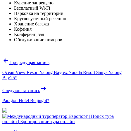
Курение запрещено
Бесплатный Wi-Fi
Парковка на территории
Круглосуточный ресепшн
Хранение багажа
Кофейня
Конференц-зал
Обслуживание номеров
Навигация
Предыдущая запись
по
Ocean View Resort Yalong Bay(ex.Narada Resort Sanya Yalong
записям
Bay) 5*
Следующая запись
Paragon Hotel Beijing 4*