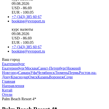
09.08.2026
USD
- 86.69
EUR
- 100.05
+7 (343) 385 60 67
booking@evroport.ru
курс валюты
09.08.2026
USD
- 86.69
EUR
- 100.05
+7 (343) 385 60 67
booking@evroport.ru
Ваш город
Екатеринбург
Екатеринбург
Москва
Санкт-Петербург
Нижний
Новгород
Самара
Уфа
Челябинск
Тюмень
Пермь
Ростов-на-
Дону
Краснодар
Омск
Казань
Воронеж
Сочи
Главная
Направления
Китай
Отели
Palm Beach Resort 4*