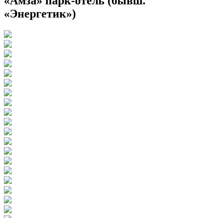
«Амза» парк-отель (бывш.
«Энергетик»)