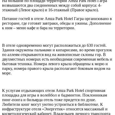
На большой по площади территории Amza Park Hotel Гагра
возвышаются два соединенных между собой корпуса: 4-
этажный (Левое крыло) и 16-этажный (Правое крыло).
Питание гостей в отеле Amza Park Hotel Гагра организовано в
ресторане, где готовят завтраки, обеды и ужины. Дополнение
к ним – меню кафе и бара на территории.
В отеле одновременно могут расположиться до 630 гостей.
Здания окружены пальмами и кипарисами, во время прогулок
по аллеям открываются вид на живописные склоны гор. В
двухместных номерах есть необходимая современная мебель и
бытовая техника. Номера левого крыла обращены к морю и
парку, номера правого крыла располагают боковым видом на
море.
К услугам отдыхающих отеля Amza Park Hotel спортивная
площадка для игры в волейбол и бадминтон. Поклонникам
пинг-понга и бильярда отель тоже придется по душе.
Любители книг могут уютно устроиться в библиотеке. К
инфраструктуре отеля «Энергетик» относятся массажный и
косметологический кабинет. Владельцев личного транспорта