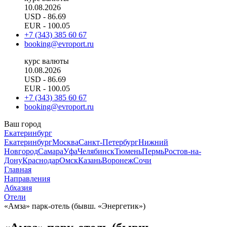
10.08.2026
USD
- 86.69
EUR
- 100.05
+7 (343) 385 60 67
booking@evroport.ru
курс валюты
10.08.2026
USD
- 86.69
EUR
- 100.05
+7 (343) 385 60 67
booking@evroport.ru
Ваш город
Екатеринбург
Екатеринбург
Москва
Санкт-Петербург
Нижний
Новгород
Самара
Уфа
Челябинск
Тюмень
Пермь
Ростов-на-
Дону
Краснодар
Омск
Казань
Воронеж
Сочи
Главная
Направления
Абхазия
Отели
«Амза» парк-отель (бывш. «Энергетик»)