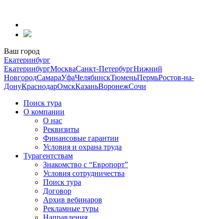
Перейти
к
содержанию
Ваш город
Екатеринбург
Екатеринбург
Москва
Санкт-Петербург
Нижний
Новгород
Самара
Уфа
Челябинск
Тюмень
Пермь
Ростов-на-
Дону
Краснодар
Омск
Казань
Воронеж
Сочи
Поиск тура
О компании
О нас
Реквизиты
Финансовые гарантии
Условия и охрана труда
Турагентствам
Знакомство с “Европорт”
Условия сотрудничества
Поиск тура
Договор
Архив вебинаров
Рекламные туры
Направления