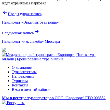
ждет охраняемая парковка.
Навигация
Предыдущая запись
по
Пансионат «Эвкалиптовая роща»
записям
Следующая запись
Пансионат «им. Лакоба» Мюссера
О компании
Турагентствам
Направления
Туристам
Контакты
Вход в личный кабинет
Мы в реестре туроператоров
ООО “Европорт”
РТО 008552
Ростуризм