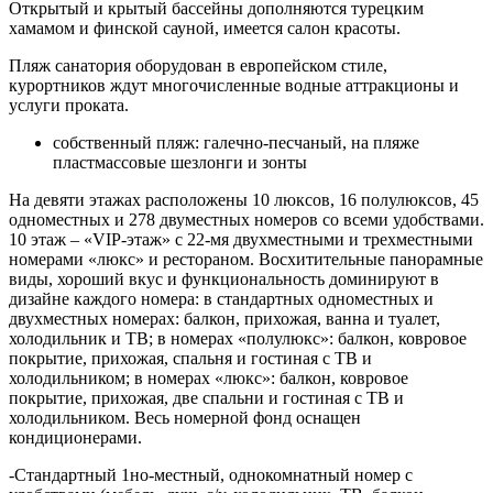
Открытый и крытый бассейны дополняются турецким
хамамом и финской сауной, имеется салон красоты.
Пляж санатория оборудован в европейском стиле,
курортников ждут многочисленные водные аттракционы и
услуги проката.
собственный пляж: галечно-песчаный, на пляже
пластмассовые шезлонги и зонты
На девяти этажах расположены 10 люксов, 16 полулюксов, 45
одноместных и 278 двуместных номеров со всеми удобствами.
10 этаж – «VIP-этаж» с 22-мя двухместными и трехместными
номерами «люкс» и рестораном. Восхитительные панорамные
виды, хороший вкус и функциональность доминируют в
дизайне каждого номера: в стандартных одноместных и
двухместных номерах: балкон, прихожая, ванна и туалет,
холодильник и ТВ; в номерах «полулюкс»: балкон, ковровое
покрытие, прихожая, спальня и гостиная с ТВ и
холодильником; в номерах «люкс»: балкон, ковровое
покрытие, прихожая, две спальни и гостиная с ТВ и
холодильником. Весь номерной фонд оснащен
кондиционерами.
-Стандартный 1но-местный, однокомнатный номер с