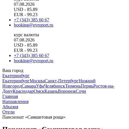
07.08.2026
USD
- 85.89
EUR
- 99.23
+7 (343) 385 60 67
booking@evroport.ru
курс валюты
07.08.2026
USD
- 85.89
EUR
- 99.23
+7 (343) 385 60 67
booking@evroport.ru
Ваш город
Екатеринбург
Екатеринбург
Москва
Санкт-Петербург
Нижний
Новгород
Самара
Уфа
Челябинск
Тюмень
Пермь
Ростов-на-
Дону
Краснодар
Омск
Казань
Воронеж
Сочи
Главная
Направления
Абхазия
Отели
Пансионат «Самшитовая роща»