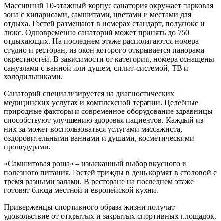
Массивный 10-этажный корпус санатория окружает парковая
зона с кипарисами, самшитами, цветами и местами для
отдыха. Гостей размещают в номерах стандарт, полулюкс и
люкс. Одновременно санаторий может принять до 750
отдыхающих. На последнем этаже располагаются номера
студио и ресторан, из окон которого открывается панорама
окрестностей. В зависимости от категории, номера оснащены
санузлами с ванной или душем, сплит-системой, ТВ и
холодильниками.
Санаторий специализируется на диагностических
медицинских услугах и комплексной терапии. Целебные
природные факторы и современное оборудование здравницы
способствуют улучшению здоровья пациентов. Каждый из
них за может воспользоваться услугами массажиста,
оздоровительными ваннами и душами, косметическими
процедурами.
«Самшитовая роща» – изысканный выбор вкусного и
полезного питания. Гостей трижды в день кормят в столовой с
тремя разными залами. В ресторане на последнем этаже
готовят блюда местной и европейской кухни.
Приверженцы спортивного образа жизни получат
удовольствие от открытых и закрытых спортивных площадок.