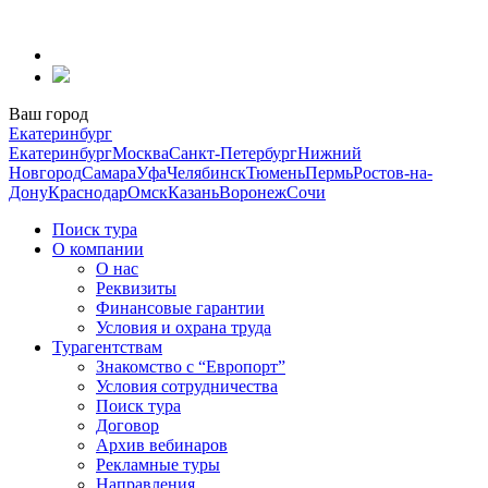
Перейти
к
содержанию
Ваш город
Екатеринбург
Екатеринбург
Москва
Санкт-Петербург
Нижний
Новгород
Самара
Уфа
Челябинск
Тюмень
Пермь
Ростов-на-
Дону
Краснодар
Омск
Казань
Воронеж
Сочи
Поиск тура
О компании
О нас
Реквизиты
Финансовые гарантии
Условия и охрана труда
Турагентствам
Знакомство с “Европорт”
Условия сотрудничества
Поиск тура
Договор
Архив вебинаров
Рекламные туры
Направления