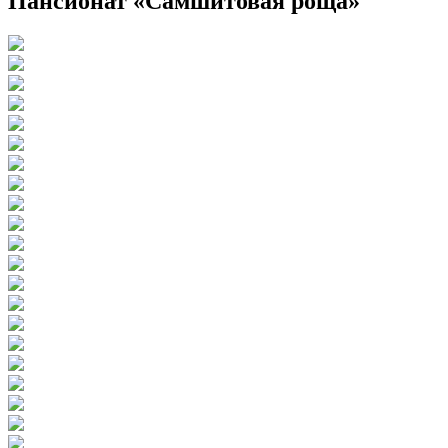
Пансионат «Самшитовая роща»