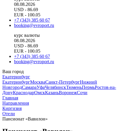
08.08.2026
USD
- 86.69
EUR
- 100.05
+7 (343) 385 60 67
booking@evroport.ru
курс валюты
08.08.2026
USD
- 86.69
EUR
- 100.05
+7 (343) 385 60 67
booking@evroport.ru
Ваш город
Екатеринбург
Екатеринбург
Москва
Санкт-Петербург
Нижний
Новгород
Самара
Уфа
Челябинск
Тюмень
Пермь
Ростов-на-
Дону
Краснодар
Омск
Казань
Воронеж
Сочи
Главная
Направления
Киргизия
Отели
Пансионат «Вавилон»