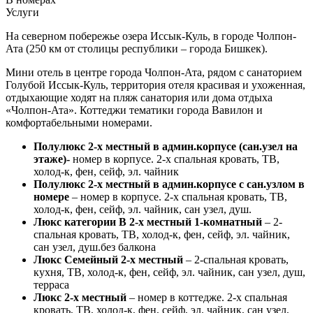
Услуги
На северном побережье озера Иссык-Куль, в городе Чолпон-
Ата (250 км от столицы республики – города Бишкек).
Мини отель в центре города Чолпон-Ата, рядом с санаторием
Голубой Иссык-Куль, территория отеля красивая и ухоженная,
отдыхающие ходят на пляж санатория или дома отдыха
«Чолпон-Ата». Коттеджи тематики города Вавилон и
комфортабельными номерами.
Полулюкс 2-х местный в админ.корпусе (сан.узел на
этаже)-
номер в корпусе. 2-х спальная кровать, ТВ,
холод-к, фен, сейф, эл. чайник
Полулюкс 2-х местный в админ.корпусе с сан.узлом в
номере
– номер в корпусе. 2-х спальная кровать, ТВ,
холод-к, фен, сейф, эл. чайник, сан узел, душ.
Люкс категории В 2-х местный 1-комнатный
– 2-
спальная кровать, ТВ, холод-к, фен, сейф, эл. чайник,
сан узел, душ.без балкона
Люкс Семейный 2-х местный
– 2-спальная кровать,
кухня, ТВ, холод-к, фен, сейф, эл. чайник, сан узел, душ,
терраса
Люкс 2-х местный
– номер в коттедже. 2-х спальная
кровать, ТВ, холод-к, фен, сейф, эл. чайник, сан узел,