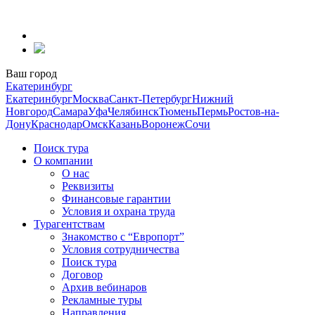
Перейти
к
содержанию
Ваш город
Екатеринбург
Екатеринбург
Москва
Санкт-Петербург
Нижний
Новгород
Самара
Уфа
Челябинск
Тюмень
Пермь
Ростов-на-
Дону
Краснодар
Омск
Казань
Воронеж
Сочи
Поиск тура
О компании
О нас
Реквизиты
Финансовые гарантии
Условия и охрана труда
Турагентствам
Знакомство с “Европорт”
Условия сотрудничества
Поиск тура
Договор
Архив вебинаров
Рекламные туры
Направления