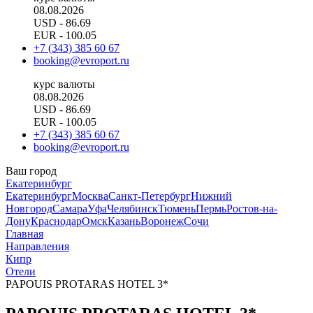
08.08.2026
USD
- 86.69
EUR
- 100.05
+7 (343) 385 60 67
booking@evroport.ru
курс валюты
08.08.2026
USD
- 86.69
EUR
- 100.05
+7 (343) 385 60 67
booking@evroport.ru
Ваш город
Екатеринбург
Екатеринбург
Москва
Санкт-Петербург
Нижний
Новгород
Самара
Уфа
Челябинск
Тюмень
Пермь
Ростов-на-
Дону
Краснодар
Омск
Казань
Воронеж
Сочи
Главная
Направления
Кипр
Отели
PAPOUIS PROTARAS HOTEL 3*