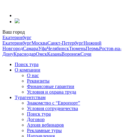
Перейти
к
содержанию
Ваш город
Екатеринбург
Екатеринбург
Москва
Санкт-Петербург
Нижний
Новгород
Самара
Уфа
Челябинск
Тюмень
Пермь
Ростов-на-
Дону
Краснодар
Омск
Казань
Воронеж
Сочи
Поиск тура
О компании
О нас
Реквизиты
Финансовые гарантии
Условия и охрана труда
Турагентствам
Знакомство с “Европорт”
Условия сотрудничества
Поиск тура
Договор
Архив вебинаров
Рекламные туры
Направления