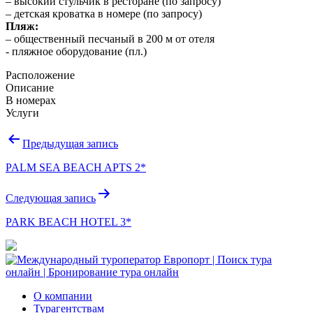
– высокий стульчик в ресторане (по запросу)
– детская кроватка в номере (по запросу)
Пляж:
– общественный песчаный в 200 м от отеля
​- пляжное оборудование (пл.)
Расположение
Описание
В номерах
Услуги
Навигация
Предыдущая запись
по
PALM SEA BEACH APTS 2*
записям
Следующая запись
PARK BEACH HOTEL 3*
О компании
Турагентствам