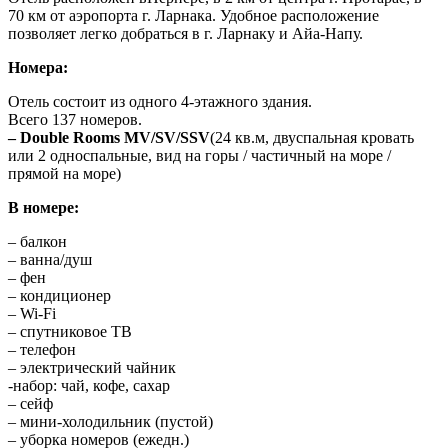
70 км от аэропорта г. Ларнака. Удобное расположение
позволяет легко добраться в г. Ларнаку и Айа-Напу.
Номера:
Отель состоит из одного 4-этажного здания.
​Всего 137 номеров.
– Double Rooms MV/SV/SSV
(24 кв.м, двуспальная кровать
или 2 односпальные, вид на горы / частичный на море /
прямой на море)
В номере:
– балкон
– ванна/душ
– фен
– кондиционер
– Wi-Fi
– спутниковое ТВ
– телефон
– электрический чайник
-набор: чай, кофе, сахар
– сейф
– мини-холодильник (пустой)
– уборка номеров (ежедн.)