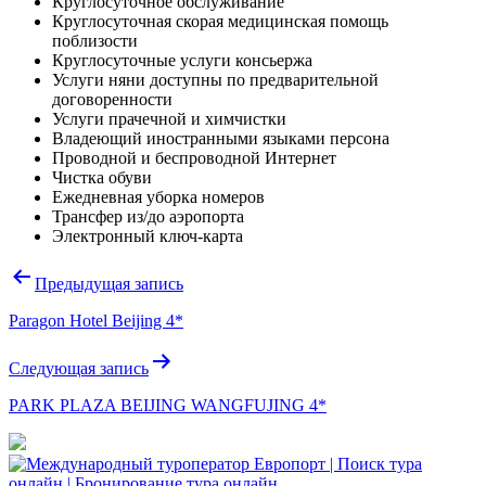
Круглосуточное обслуживание
Круглосуточная скорая медицинская помощь
поблизости
Круглосуточные услуги консьержа
Услуги няни доступны по предварительной
договоренности
Услуги прачечной и химчистки
Владеющий иностранными языками персона
Проводной и беспроводной Интернет
Чистка обуви
Ежедневная уборка номеров
Трансфер из/до аэропорта
Электронный ключ-карта
Навигация
Предыдущая запись
по
Paragon Hotel Beijing 4*
записям
Следующая запись
PARK PLAZA BEIJING WANGFUJING 4*