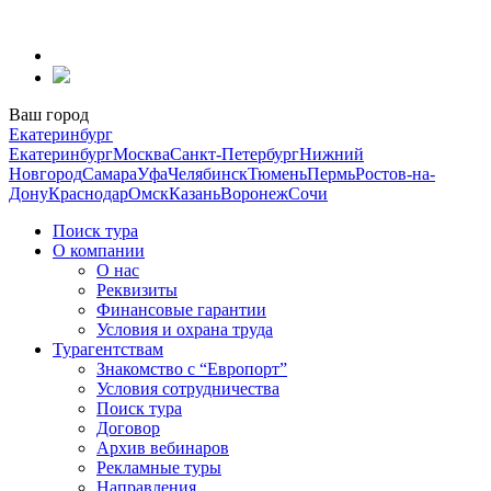
Перейти
к
содержанию
Ваш город
Екатеринбург
Екатеринбург
Москва
Санкт-Петербург
Нижний
Новгород
Самара
Уфа
Челябинск
Тюмень
Пермь
Ростов-на-
Дону
Краснодар
Омск
Казань
Воронеж
Сочи
Поиск тура
О компании
О нас
Реквизиты
Финансовые гарантии
Условия и охрана труда
Турагентствам
Знакомство с “Европорт”
Условия сотрудничества
Поиск тура
Договор
Архив вебинаров
Рекламные туры
Направления