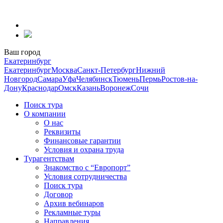
Перейти
к
содержанию
Ваш город
Екатеринбург
Екатеринбург
Москва
Санкт-Петербург
Нижний
Новгород
Самара
Уфа
Челябинск
Тюмень
Пермь
Ростов-на-
Дону
Краснодар
Омск
Казань
Воронеж
Сочи
Поиск тура
О компании
О нас
Реквизиты
Финансовые гарантии
Условия и охрана труда
Турагентствам
Знакомство с “Европорт”
Условия сотрудничества
Поиск тура
Договор
Архив вебинаров
Рекламные туры
Направления