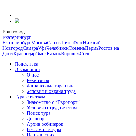
Перейти
к
содержанию
Ваш город
Екатеринбург
Екатеринбург
Москва
Санкт-Петербург
Нижний
Новгород
Самара
Уфа
Челябинск
Тюмень
Пермь
Ростов-на-
Дону
Краснодар
Омск
Казань
Воронеж
Сочи
Поиск тура
О компании
О нас
Реквизиты
Финансовые гарантии
Условия и охрана труда
Турагентствам
Знакомство с “Европорт”
Условия сотрудничества
Поиск тура
Договор
Архив вебинаров
Рекламные туры
Направления