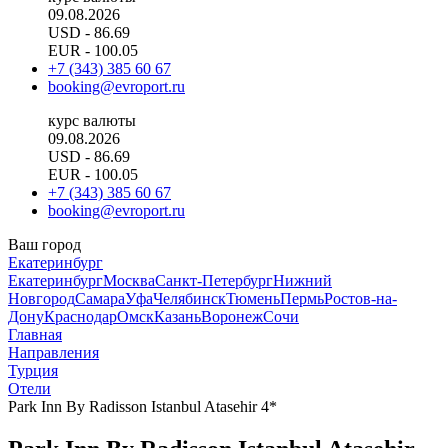
09.08.2026
USD
- 86.69
EUR
- 100.05
+7 (343) 385 60 67
booking@evroport.ru
курс валюты
09.08.2026
USD
- 86.69
EUR
- 100.05
+7 (343) 385 60 67
booking@evroport.ru
Ваш город
Екатеринбург
Екатеринбург
Москва
Санкт-Петербург
Нижний
Новгород
Самара
Уфа
Челябинск
Тюмень
Пермь
Ростов-на-
Дону
Краснодар
Омск
Казань
Воронеж
Сочи
Главная
Направления
Турция
Отели
Park Inn By Radisson Istanbul Atasehir 4*