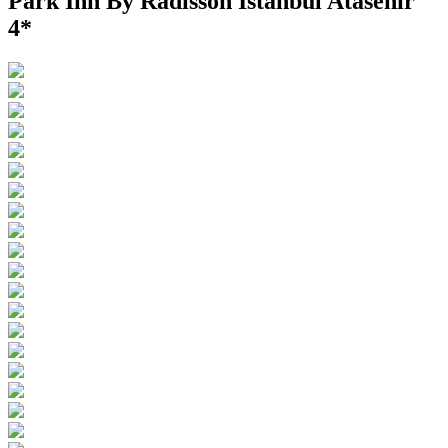
Park Inn By Radisson Istanbul Atasehir
4*