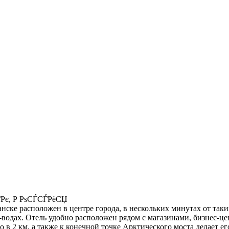
ЃРє, Р РѕСЃСЃРёСЏ
урманске расположен в центре города, в нескольких минутах от т
-водах. Отель удобно расположен рядом с магазинами, бизнес-ц
го в 2 км, а также к конечной точке Арктического моста делает 