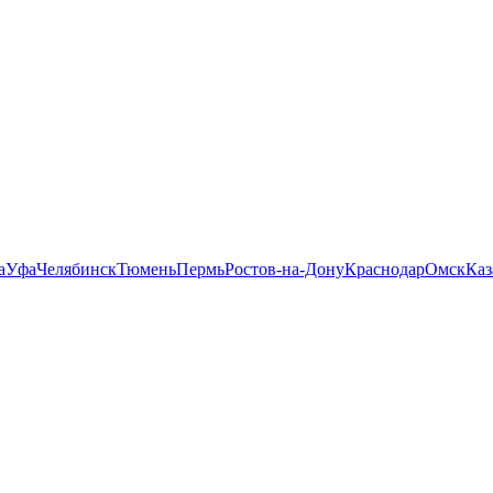
а
Уфа
Челябинск
Тюмень
Пермь
Ростов-на-Дону
Краснодар
Омск
Каз