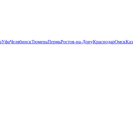
а
Уфа
Челябинск
Тюмень
Пермь
Ростов-на-Дону
Краснодар
Омск
Каз