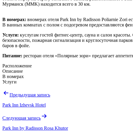
Мурманск (MMK) находится всего в 30 км.
В номерах:
вномерах отеля Park Inn by Radisson Poliarnie Zor
В ванных комнатах с полом с подогревом предоставляются фен
Услуги:
куслугам гостей фитнес-центр, сауна и салон красоты
безопасности, пожарная сигнализация и круглосуточная парко
баров в фойе.
Питание:
ресторан отеля «Полярные зори» предлагает аппетит
Расположение
Описание
В номерах
Услуги
Навигация
Предыдущая запись
по
Park Inn Izhevsk Hotel
записям
Следующая запись
Park Inn by Radisson Rosa Khutor