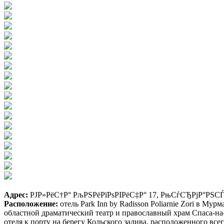
Адрес:
РЈР»РёС†Р° РљРЅРёРїРѕРІРёС‡Р° 17, РњСѓСЂРјР°РЅС
Расположение:
отель Park Inn by Radisson Poliarnie Zori в М
областной драматический театр и православный храм Спаса-на
отеля к порту на берегу Кольского залива, расположенного все