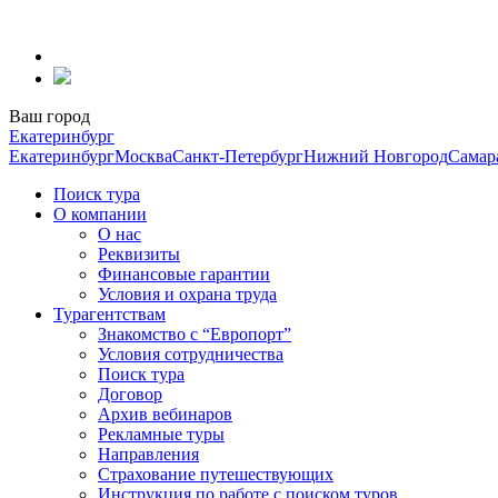
Перейти
к
содержанию
Ваш город
Екатеринбург
Екатеринбург
Москва
Санкт-Петербург
Нижний Новгород
Самар
Поиск тура
О компании
О нас
Реквизиты
Финансовые гарантии
Условия и охрана труда
Турагентствам
Знакомство с “Европорт”
Условия сотрудничества
Поиск тура
Договор
Архив вебинаров
Рекламные туры
Направления
Страхование путешествующих
Инструкция по работе с поиском туров