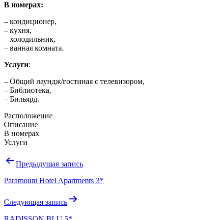
В номерах:
– кондиционер,
– кухня,
– холодильник,
– ванная комната.
Услуги
:
– Общий лаундж/гостиная с телевизором,
– Библиотека,
– Бильярд.
Расположение
Описание
В номерах
Услуги
Навигация
Предыдущая запись
по
Paramount Hotel Apartments 3*
записям
Следующая запись
RADISSON BLU 5*