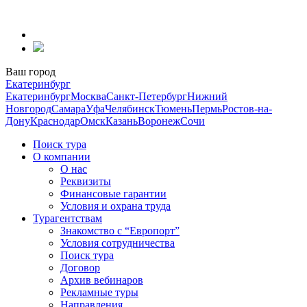
Перейти
к
содержанию
Ваш город
Екатеринбург
Екатеринбург
Москва
Санкт-Петербург
Нижний
Новгород
Самара
Уфа
Челябинск
Тюмень
Пермь
Ростов-на-
Дону
Краснодар
Омск
Казань
Воронеж
Сочи
Поиск тура
О компании
О нас
Реквизиты
Финансовые гарантии
Условия и охрана труда
Турагентствам
Знакомство с “Европорт”
Условия сотрудничества
Поиск тура
Договор
Архив вебинаров
Рекламные туры
Направления