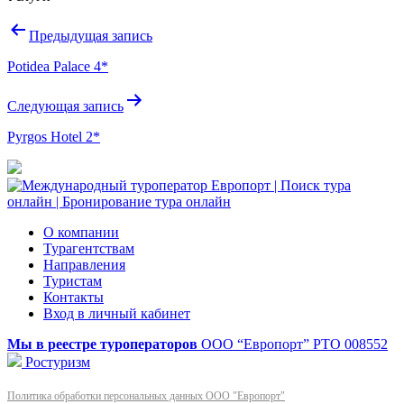
Навигация
Предыдущая запись
по
Potidea Palace 4*
записям
Следующая запись
Pyrgos Hotel 2*
О компании
Турагентствам
Направления
Туристам
Контакты
Вход в личный кабинет
Мы в реестре туроператоров
ООО “Европорт”
РТО 008552
Ростуризм
Политика обработки персональных данных ООО "Европорт"