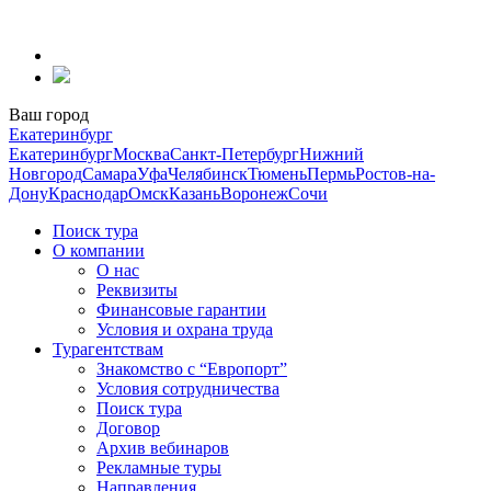
Перейти
к
содержанию
Ваш город
Екатеринбург
Екатеринбург
Москва
Санкт-Петербург
Нижний
Новгород
Самара
Уфа
Челябинск
Тюмень
Пермь
Ростов-на-
Дону
Краснодар
Омск
Казань
Воронеж
Сочи
Поиск тура
О компании
О нас
Реквизиты
Финансовые гарантии
Условия и охрана труда
Турагентствам
Знакомство с “Европорт”
Условия сотрудничества
Поиск тура
Договор
Архив вебинаров
Рекламные туры
Направления