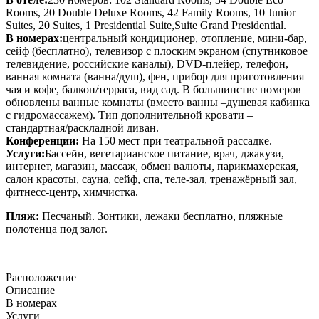
Rooms, 20 Double Deluxe Rooms, 42 Family Rooms, 10 Junior
Suites, 20 Suites, 1 Presidential Suite,Suite Grand Presidential.
В номерах:
центральный кондиционер, отопление, мини-бар,
сейф (бесплатно), телевизор с плоским экраном (спутниковое
телевидение, российские каналы), DVD-плейер, телефон,
ванная комната (ванна/душ), фен, прибор для приготовления
чая и кофе, балкон/терраса, вид сад. В большинстве номеров
обновлены ванные комнаты (вместо ванны –душевая кабинка
с гидромассажем). Тип дополнительной кровати –
стандартная/раскладной диван.
Конференции:
На 150 мест при театральной рассадке.
Услуги:
Бассейн, вегетарианское питание, врач, джакузи,
интернет, магазин, массаж, обмен валюты, парикмахерская,
салон красоты, сауна, сейф, спа, теле-зал, тренажёрный зал,
фитнесс-центр, химчистка.
Пляж:
Песчаный. Зонтики, лежаки
бесплатно, пляжные
полотенца
под залог.
Расположение
Описание
В номерах
Услуги