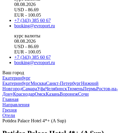
08.08.2026
USD
- 86.69
EUR
- 100.05
+7 (343) 385 60 67
booking@evroport.ru
курс валюты
08.08.2026
USD
- 86.69
EUR
- 100.05
+7 (343) 385 60 67
booking@evroport.ru
Ваш город
Екатеринбург
Екатеринбург
Москва
Санкт-Петербург
Нижний
Новгород
Самара
Уфа
Челябинск
Тюмень
Пермь
Ростов-на-
Дону
Краснодар
Омск
Казань
Воронеж
Сочи
Главная
Направления
Греция
Отели
Potidea Palace Hotel 4*+ (A Sup)