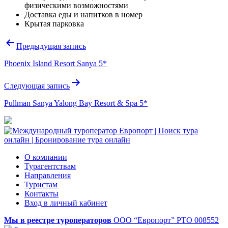
физическими возможностями
Доставка еды и напитков в номер
Крытая парковка
Навигация
Предыдущая запись
по
Phoenix Island Resort Sanya 5*
записям
Следующая запись
Pullman Sanya Yalong Bay Resort & Spa 5*
О компании
Турагентствам
Направления
Туристам
Контакты
Вход в личный кабинет
Мы в реестре туроператоров
ООО “Европорт”
РТО 008552