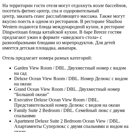
На территории гости отеля могут отдохнуть возле бассейнов,
посетить фитнес-центр, спа и оздоровительный
центр, заказать сеанс расслабляющего массажа. Также могут
вкусно поесть в одном из ресторанов. В ресторане Shazhou
Western подаются блюда международной кухни, в ресторане
Dingweixuan блюда китайской кухни. В баре Breeze гостям
предлагают ужин в формате «шведского стола» с
разнообразными блюдами из морепродуктов. Для детей
имеется детская площадка, аквапарк.
Отель предлагает номера разных категорий:
Garden View Room / DBL. Двухместный номер с видом
на сад
Deluxe Ocean View Room / DBL. Номер Делюкс с видом
на океан
Grand Ocean View Room / DBL. Двухместный номер
“Большой океан”
Executive Deluxe Ocean View Room / DBL.
Представительский номер Делюкс с видом на океан
Family Suite 2 Bedroom / DBL. Семейный люкс с двумя
спальнями
Apartment Deluxe Suite 2 Bedroom Ocean View / DBL.
Апартаменты Суперлюкс с двумя спальнями и видом на
океан