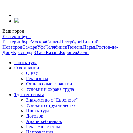
Перейти
к
содержанию
Ваш город
Екатеринбург
Екатеринбург
Москва
Санкт-Петербург
Нижний
Новгород
Самара
Уфа
Челябинск
Тюмень
Пермь
Ростов-на-
Дону
Краснодар
Омск
Казань
Воронеж
Сочи
Поиск тура
О компании
О нас
Реквизиты
Финансовые гарантии
Условия и охрана труда
Турагентствам
Знакомство с “Европорт”
Условия сотрудничества
Поиск тура
Договор
Архив вебинаров
Рекламные туры
Направления