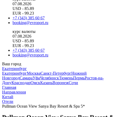
07.08.2026
USD
- 85.89
EUR
- 99.23
+7 (343) 385 60 67
booking@evroport.ru
курс валюты
07.08.2026
USD
- 85.89
EUR
- 99.23
+7 (343) 385 60 67
booking@evroport.ru
Ваш город
Екатеринбург
Екатеринбург
Москва
Санкт-Петербург
Нижний
Новгород
Самара
Уфа
Челябинск
Тюмень
Пермь
Ростов-на-
Дону
Краснодар
Омск
Казань
Воронеж
Сочи
Главная
Направления
Китай
Отели
Pullman Ocean View Sanya Bay Resort & Spa 5*