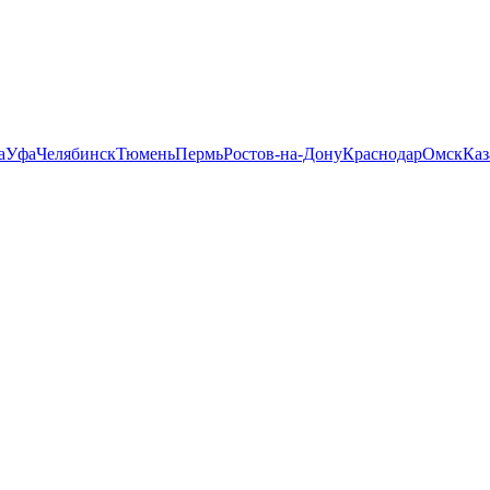
а
Уфа
Челябинск
Тюмень
Пермь
Ростов-на-Дону
Краснодар
Омск
Каз