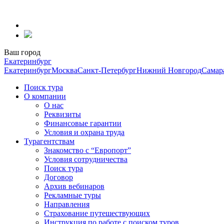
Перейти
к
содержанию
Ваш город
Екатеринбург
Екатеринбург
Москва
Санкт-Петербург
Нижний Новгород
Самар
Поиск тура
О компании
О нас
Реквизиты
Финансовые гарантии
Условия и охрана труда
Турагентствам
Знакомство с “Европорт”
Условия сотрудничества
Поиск тура
Договор
Архив вебинаров
Рекламные туры
Направления
Страхование путешествующих
Инструкция по работе с поиском туров