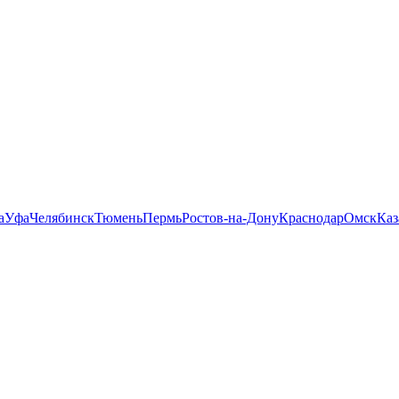
а
Уфа
Челябинск
Тюмень
Пермь
Ростов-на-Дону
Краснодар
Омск
Каз