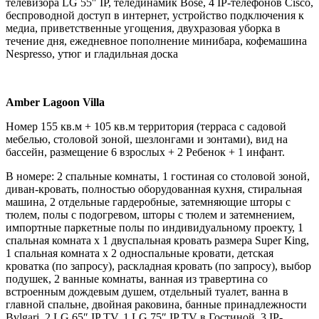
телевизора LG 55″ IP, телединамик Bose, 4 IP-телефонов Cisco,
беспроводной доступ в интернет, устройство подключения к
медиа, приветственные угощения, двухразовая уборка в
течение дня, ежедневное пополнение минибара, кофемашина
Nespresso, утюг и гладильная доска
Amber Lagoon Villa
Номер 155 кв.м + 105 кв.м территория (терраса с садовой
мебелью, столовой зоной, шезлонгами и зонтами), вид на
бассейн, размещение 6 взрослых + 2 Ребенок + 1 инфант.
В номере: 2 спальные комнаты, 1 гостиная со столовой зоной,
диван-кровать, полностью оборудованная кухня, стиральная
машина, 2 отдельные гардеробные, затемняющие шторы с
тюлем, полы с подогревом, шторы с тюлем и затемнением,
импортные паркетные полы по индивидуальному проекту, 1
спальная комната x 1 двуспальная кровать размера Super Кing,
1 спальная комната x 2 односпальные кровати, детская
кроватка (по запросу), раскладная кровать (по запросу), выбор
подушек, 2 ванные комнаты, ванная из травертина со
встроенным дождевым душем, отдельный туалет, ванна в
главной спальне, двойная раковина, банные принадлежности
Bvlgari, 2 LG 65″ IP TV, 1 LG 75″ IP TV в Гостиной, 3 IP-