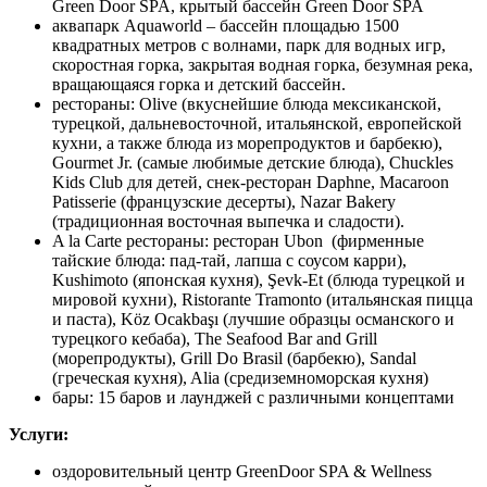
Green Door SPA, крытый бассейн Green Door SPA
аквапарк Aquaworld – бассейн площадью 1500
квадратных метров с волнами, парк для водных игр,
скоростная горка, закрытая водная горка, безумная река,
вращающаяся горка и детский бассейн.
рестораны: Olive (вкуснейшие блюда мексиканской,
турецкой, дальневосточной, итальянской, европейской
кухни, а также блюда из морепродуктов и барбекю),
Gourmet Jr. (самые любимые детские блюда), Chuckles
Kids Club для детей, снек-ресторан Daphne, Macaroon
Patisserie (французские десерты), Nazar Bakery
(традиционная восточная выпечка и сладости).
A la Carte рестораны: ресторан Ubon (фирменные
тайские блюда: пад-тай, лапша с соусом карри),
Kushimoto (японская кухня), Şevk-Et (блюда турецкой и
мировой кухни), Ristorante Tramonto (итальянская пицца
и паста), Köz Ocakbaşı (лучшие образцы османского и
турецкого кебаба), The Seafood Bar and Grill
(морепродукты), Grill Do Brasil (барбекю), Sandal
(греческая кухня), Alia (средиземноморская кухня)
бары: 15 баров и лаунджей с различными концептами
Услуги:
оздоровительный центр GreenDoor SPA & Wellness