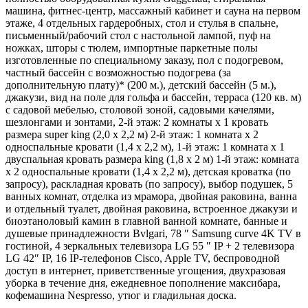
машина, фитнес-центр, массажный кабинет и сауна на первом
этаже, 4 отдельных гардеробных, стол и стулья в спальне,
письменный/рабочий стол с настольной лампой, пуф на
ножках, шторы с тюлем, импортные паркетные полы
изготовленные по специальному заказу, пол с подогревом,
частный бассейн с возможностью подогрева (за
дополнительную плату)* (200 м.), детский бассейн (5 м.),
джакузи, вид на поле для гольфа и бассейн, терраса (120 кв. м)
с садовой мебелью, столовой зоной, садовыми качелями,
шезлонгами и зонтами, 2-й этаж: 2 комнаты х 1 кровать
размера super king (2,0 x 2,2 м) 2-й этаж: 1 комната x 2
односпальные кровати (1,4 х 2,2 м), 1-й этаж: 1 комната x 1
двуспальная кровать размера king (1,8 x 2 м) 1-й этаж: комната
x 2 односпальные кровати (1,4 х 2,2 м), детская кроватка (по
запросу), раскладная кровать (по запросу), выбор подушек, 5
ванных комнат, отделка из мрамора, двойная раковина, ванна
и отдельный туалет, двойная раковина, встроенное джакузи и
биоэтаноловый камин в главной ванной комнате, банные и
душевые принадлежности Bvlgari, 78 ″ Samsung curve 4K TV в
гостиной, 4 зеркальных телевизора LG 55 ″ IP + 2 телевизора
LG 42″ IP, 16 IP-телефонов Cisco, Apple TV, беспроводной
доступ в интернет, приветственные угощения, двухразовая
уборка в течение дня, ежедневное пополнение максибара,
кофемашина Nespresso, утюг и гладильная доска.