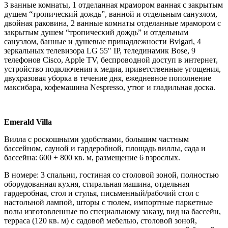
3 ванные комнаты, 1 отделанная мрамором ванная с закрытым
душем “тропический дождь”, ванной и отдельным санузлом,
двойная раковина, 2 ванные комнаты отделанные мрамором с
закрытым душем “тропический дождь” и отдельным
санузлом, банные и душевые принадлежности Bvlgari, 4
зеркальных телевизора LG 55″ IP, телединамик Bose, 9
телефонов Cisco, Apple TV, беспроводной доступ в интернет,
устройство подключения к медиа, приветственные угощения,
двухразовая уборка в течение дня, ежедневное пополнение
максибара, кофемашина Nespresso, утюг и гладильная доска.
Emerald Villa
Вилла с роскошными удобствами, большим частным
бассейном, сауной и гардеробной, площадь виллы, сада и
бассейна: 600 + 800 кв. м, размещение 6 взрослых.
В номере: 3 спальни, гостиная со столовой зоной, полностью
оборудованная кухня, стиральная машина, отдельная
гардеробная, стол и стулья, письменный/рабочий стол с
настольной лампой, шторы с тюлем, импортные паркетные
полы изготовленные по специальному заказу, вид на бассейн,
терраса (120 кв. м) с садовой мебелью, столовой зоной,