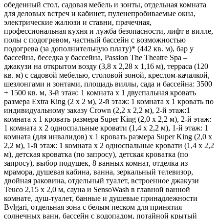
обеденный стол, садовая мебель и зонты, отдельная комната
для деловых встреч и кабинет, пуленепробиваемые окна,
электрические жалюзи и ставни, прачечная,
профессиональная кухня и лужба безопасности, лифт в вилле,
полы с подогревом, частный бассейн с возможностью
подогрева (за дополнительную плату)* (442 кв. м), бар у
бассейна, беседка у бассейна, Passion The Theatre Spa –
джакузи на открытом возду (3,8 x 2,28 x 1,16 м), терраса (120
кв. м) с садовой мебелью, столовой зоной, креслом-качалкой,
шезлонгами и зонтами, площадь виллы, сада и бассейна: 3500
+ 1500 кв. м, 3-й этаж: 1 комната x 1 двуспальная кровать
размера Extra Кing (2 x 2 м), 2-й этаж: 1 комната x 1 кровать по
индивидуальному заказу Crown (2,2 x 2,2 м), 2-й этаж:1
комната х 1 кровать размера Super King (2,0 x 2,2 м), 2-й этаж:
1 комната x 2 односпальные кровати (1,4 х 2,2 м), 1-й этаж: 1
комната (для инвалидов) х 1 кровать размера Super King (2,0 x
2,2 м), 1-й этаж: 1 комната x 2 односпальные кровати (1,4 х 2,2
м), детская кроватка (по запросу), детская кроватка (по
запросу), выбор подушек, 8 ванных комнат, отделка из
мрамора, душевая кабина, ванна, зеркальный телевизор,
двойная раковина, отдельный туалет, встроенное джакузи
Teuco 2,15 x 2,0 м, сауна и SensoWash в главной ванной
комнате, душ-туалет, банные и душевые принадлежности
Bvlgari, отдельная зона с белым песком для принятия
солнечных ванн, бассейн с водопадом, потайной крытый