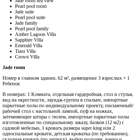
Jade room sea view
Pearl pool room
Jade suite
Pearl pool suite
Jade family
Pearl pool family
Amber Lagoon Villa
Sapphire Villa
Emerald Villa
Tiara Villa
Crown Villa
Jade room
Номер в главном здании, 62 м², размещение 3 взрослых + 1
Pебенок
В номерах: 1 Kомната, отдельная гардеробная, стол и стулья,
вид на окрестности, лаундж-группа в спальне, импортные
паркетные полы по индивидуальному проекту, письменный/
рабочий cтол с настольной лампой, пуф на ножках,
затемняющие шторы с тюлем, импортные паркетные полы
изготовленные по специальному заказу, балкон (12 м2) с
садовой мебелью, 1 кровать размера super king или 2
односпальные кровати, детская кроватка (по требованию),
складная кровать (по запросу), выбор подушек, ванна и