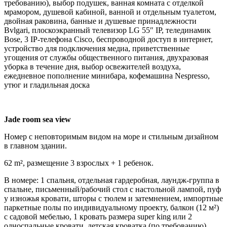
требованию), выбор подушек, ванная комната с отделкой
мрамором, душевой кабиной, ванной и отдельным туалетом,
двойная раковина, банные и душевые принадлежности
Bvlgari, плоскоэкранный телевизор LG 55″ IP, телединамик
Bose, 3 IP-телефона Cisco, беспроводной доступ в интернет,
устройство для подключения медиа, приветственные
угощения от службы общественного питания, двухразовая
уборка в течение дня, выбор освежителей воздуха,
ежедневное пополнение минибара, кофемашина Nespresso,
утюг и гладильная доска
Jade room sea view
Номер с неповторимым видом на море и стильным дизайном
в главном здании.
62 m², размещение 3 взрослых + 1 ребенок.
В номере: 1 спальня, отдельная гардеробная, лаундж-группа в
спальне, письменный/рабочий стол с настольной лампой, пуф
у изножья кровати, шторы с тюлем и затемнением, импортные
паркетные полы по индивидуальному проекту, балкон (12 м²)
с садовой мебелью, 1 кровать размера super king или 2
односпальные кровати, детская кроватка (по требованию),