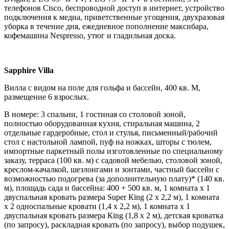
телефонов Cisco, беспроводной доступ в интернет, устройство
подключения к медиа, приветственные угощения, двухразовая
уборка в течение дня, ежедневное пополнение максибара,
кофемашина Nespresso, утюг и гладильная доска.
Sapphire Villa
Вилла с видом на поле для гольфа и бассейн, 400 кв. М,
размещение 6 взрослых.
В номере: 3 спальни, 1 гостиная со столовой зоной,
полностью оборудованная кухня, стиральная машина, 2
отдельные гардеробные, стол и стулья, письменный/рабочий
стол с настольной лампой, пуф на ножках, шторы с тюлем,
импортные паркетный полы изготовленные по специальному
заказу, терраса (100 кв. м) с садовой мебелью, столовой зоной,
креслом-качалкой, шезлонгами и зонтами, частный бассейн с
возможностью подогрева (за дополнительную плату)* (140 кв.
м), площадь сада и бассейна: 400 + 500 кв. м, 1 комната x 1
двуспальная кровать размера Super Кing (2 x 2,2 м), 1 комната
x 2 односпальные кровати (1,4 х 2,2 м), 1 комната x 1
двуспальная кровать размера Кing (1,8 x 2 м), детская кроватка
(по запросу), раскладная кровать (по запросу), выбор подушек,