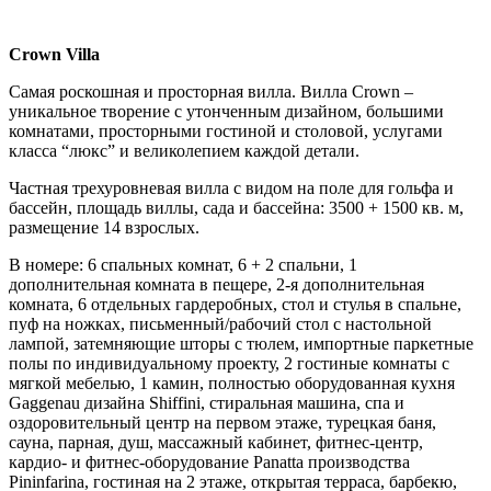
Crown Villa
Cамая роскошная и просторная вилла. Вилла Crown –
уникальное творение с утонченным дизайном, большими
комнатами, просторными гостиной и столовой, услугами
класса “люкс” и великолепием каждой детали.
Частная трехуровневая вилла с видом на поле для гольфа и
бассейн, площадь виллы, сада и бассейна: 3500 + 1500 кв. м,
размещение 14 взрослых.
В номере: 6 спальных комнат, 6 + 2 спальни, 1
дополнительная комната в пещере, 2-я дополнительная
комната, 6 отдельных гардеробных, стол и стулья в спальне,
пуф на ножках, письменный/рабочий стол с настольной
лампой, затемняющие шторы с тюлем, импортные паркетные
полы по индивидуальному проекту, 2 гостиные комнаты с
мягкой мебелью, 1 камин, полностью оборудованная кухня
Gaggenau дизайна Shiffini, стиральная машина, спа и
оздоровительный центр на первом этаже, турецкая баня,
сауна, парная, душ, массажный кабинет, фитнес-центр,
кардио- и фитнес-оборудование Panatta производства
Pininfarina, гостиная на 2 этаже, открытая терраса, барбекю,