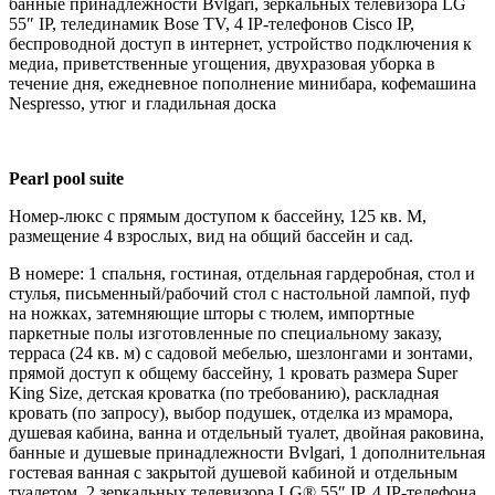
банные принадлежности Bvlgari, зеркальных телевизора LG
55″ IP, телединамик Bose TV, 4 IP-телефонов Cisco IP,
беспроводной доступ в интернет, устройство подключения к
медиа, приветственные угощения, двухразовая уборка в
течение дня, ежедневное пополнение минибара, кофемашина
Nespresso, утюг и гладильная доска
Pearl pool suite
Номер-люкс с прямым доступом к бассейну, 125 кв. М,
размещение 4 взрослых, вид на общий бассейн и сад.
В номере: 1 спальня, гостиная, отдельная гардеробная, стол и
стулья, письменный/рабочий стол с настольной лампой, пуф
на ножках, затемняющие шторы с тюлем, импортные
паркетные полы изготовленные по специальному заказу,
терраса (24 кв. м) с садовой мебелью, шезлонгами и зонтами,
прямой доступ к общему бассейну, 1 кровать размера Super
King Size, детская кроватка (по требованию), раскладная
кровать (по запросу), выбор подушек, отделка из мрамора,
душевая кабина, ванна и отдельный туалет, двойная раковина,
банные и душевые принадлежности Bvlgari, 1 дополнительная
гостевая ванная с закрытой душевой кабиной и отдельным
туалетом, 2 зеркальных телевизора LG® 55″ IP, 4 IP-телефона