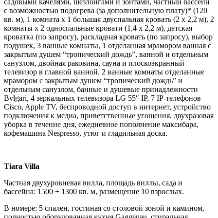
садовыми качелями, шезлонгами и зонтами, частный бассейн
с возможностью подогрева (за дополнительную плату)* (120
кв. м), 1 комната x 1 большая двуспальная кровать (2 x 2,2 м), 2
комнаты x 2 односпальные кровати (1,4 х 2,2 м), детская
кроватка (по запросу), раскладная кровать (по запросу), выбор
подушек, 3 ванные комнаты, 1 отделанная мрамором ванная с
закрытым душем “тропический дождь”, ванной и отдельным
санузлом, двойная раковина, сауна и плоскоэкранный
телевизор в главной ванной, 2 ванные комнаты отделанные
мрамором с закрытым душем “тропический дождь” и
отдельным санузлом, банные и душевые принадлежности
Bvlgari, 4 зеркальных телевизора LG 55″ IP, 7 IP-телефонов
Cisco, Apple TV, беспроводной доступ в интернет, устройство
подключения к медиа, приветственные угощения, двухразовая
уборка в течение дня, ежедневное пополнение максибара,
кофемашина Nespresso, утюг и гладильная доска.
Tiara Villa
Частная двухуровневая вилла, площадь виллы, сада и
бассейна: 1500 + 1300 кв. м, размещение 10 взрослых.
В номере: 5 спален, гостиная со столовой зоной и камином,
полностью оборудованная кухня Gaggenau, стиральная