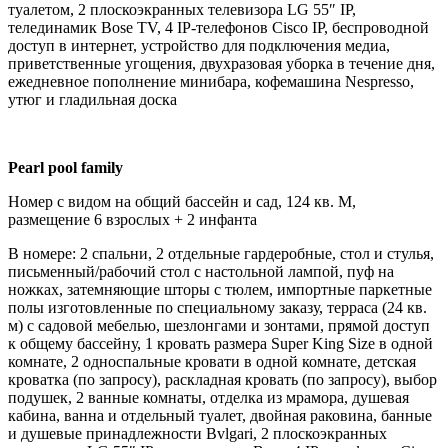
туалетом, 2 плоскоэкранных телевизора LG 55″ IP,
телединамик Bose TV, 4 IP-телефонов Cisco IP, беспроводной
доступ в интернет, устройство для подключения медиа,
приветственные угощения, двухразовая уборка в течение дня,
ежедневное пополнение минибара, кофемашина Nespresso,
утюг и гладильная доска
Pearl pool family
Номер с видом на общий бассейн и сад, 124 кв. М,
размещение 6 взрослых + 2 инфанта
В номере: 2 спальни, 2 отдельные гардеробные, стол и стулья,
письменный/рабочий стол с настольной лампой, пуф на
ножках, затемняющие шторы с тюлем, импортные паркетные
полы изготовленные по специальному заказу, терраса (24 кв.
м) с садовой мебелью, шезлонгами и зонтами, прямой доступ
к общему бассейну, 1 кровать размера Super King Size в одной
комнате, 2 односпальные кровати в одной комнате, детская
кроватка (по запросу), раскладная кровать (по запросу), выбор
подушек, 2 ванные комнаты, отделка из мрамора, душевая
кабина, ванна и отдельный туалет, двойная раковина, банные
и душевые принадлежности Bvlgari, 2 плоскоэкранных