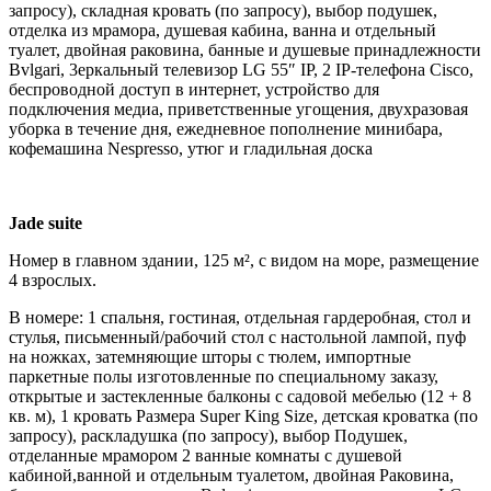
запросу), складная кровать (по запросу), выбор подушек,
отделка из мрамора, душевая кабина, ванна и отдельный
туалет, двойная раковина, банные и душевые принадлежности
Bvlgari, 3еркальный телевизор LG 55″ IP, 2 IP-телефона Cisco,
беспроводной доступ в интернет, устройство для
подключения медиа, приветственные угощения, двухразовая
уборка в течение дня, ежедневное пополнение минибара,
кофемашина Nespresso, утюг и гладильная доска
Jade suite
Номер в главном здании, 125 м², с видом на море, размещение
4 взрослых.
В номере: 1 спальня, гостиная, отдельная гардеробная, стол и
стулья, письменный/рабочий стол с настольной лампой, пуф
на ножках, затемняющие шторы с тюлем, импортные
паркетные полы изготовленные по специальному заказу,
открытые и застекленные балконы с садовой мебелью (12 + 8
кв. м), 1 кровать Размера Super King Size, детская кроватка (по
запросу), раскладушка (по запросу), выбор Подушек,
отделанные мрамором 2 ванные комнаты с душевой
кабиной,ванной и отдельным туалетом, двойная Pаковина,