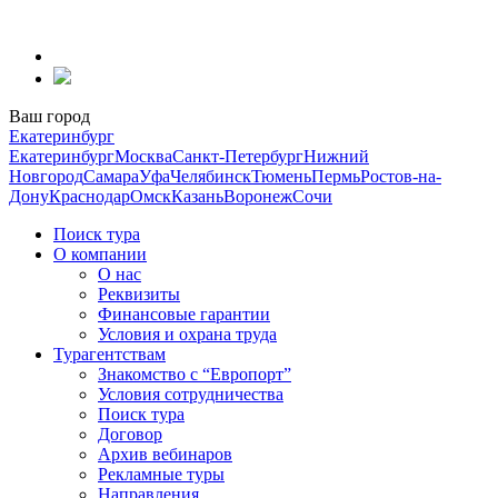
Перейти
к
содержанию
Ваш город
Екатеринбург
Екатеринбург
Москва
Санкт-Петербург
Нижний
Новгород
Самара
Уфа
Челябинск
Тюмень
Пермь
Ростов-на-
Дону
Краснодар
Омск
Казань
Воронеж
Сочи
Поиск тура
О компании
О нас
Реквизиты
Финансовые гарантии
Условия и охрана труда
Турагентствам
Знакомство с “Европорт”
Условия сотрудничества
Поиск тура
Договор
Архив вебинаров
Рекламные туры
Направления