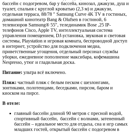
бассейн с подогревом, бар у бассейа, кинозал, джакузи, душ и
туалет, спальня с круглой кроватью (2,3 м) и джакузи,
отдельная терраса, 88/78 ″ Samsung Curve 4K TV в гостиных,
домашний кинотеатр Bang & Olufsen в гостиной, 6
телевизоров Samsung® 55″, телединамик Bose ,25 IP-
телефонов Cisco, Apple TV, интеллектуальная система
управления помещением, DJ-установка, звуковая и световая
системы, Playstation и игровая комната, беспроводной доступ
в интернет, устройство для подключения медиа,
приветственные угощения, отдельный персонал службы
уборки, ежедневное пополнение максибара, кофемашина
Nespresso, утюг и гладильная доска.
Питание:
ультра всё включено.
Пляж:
частный пляж с белым песком с шезлонгами,
зонтиками, полотенцами, беседками, пирсом, баром и
киоском на пирсе.
В отеле:
главный бассейн длиной 90 метров с пресной водой,
спортивный бассейн, бассейн с волнами, затененный
бассейн – идеальное место для отдыха, сна и игр самых
младших гостей, открытый бассейн с подогревом в