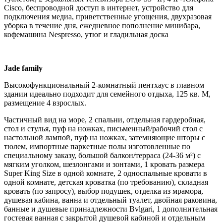
Cisco, беспроводной доступ в интернет, устройство для
подключения медиа, приветственные угощения, двухразовая
уборка в течение дня, ежедневное пополнение минибара,
кофемашина Nespresso, утюг и гладильная доска
Jade family
Высокофункциональный 2-комнатный пентхаус в главном
здании идеально подходит для семейного отдыха, 125 кв. М,
размещение 4 взрослых.
Частичный вид на море, 2 спальни, отдельная гардеробная,
стол и стулья, пуф на ножках, письменный/рабочий стол с
настольной лампой, пуф на ножках, затемняющие шторы с
тюлем, импортные паркетные полы изготовленные по
специальному заказу, большой балкон/терраса (24-36 м²) с
мягким уголком, шезлонгами и зонтами, 1 кровать размера
Super King Size в одной комнате, 2 односпальные кровати в
одной комнате, детская кроватка (по требованию), складная
кровать (по запросу), выбор подушек, отделка из мрамора,
душевая кабина, ванна и отдельный туалет, двойная раковина,
банные и душевые принадлежности Bvlgari, 1 дополнительная
гостевая ванная с закрытой душевой кабиной и отдельным