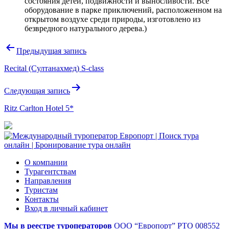
состояния детей, подвижности и выносливости. Все
оборудование в парке приключений, расположенном на
открытом воздухе среди природы, изготовлено из
безвредного натурального дерева.)
Навигация
Предыдущая запись
по
Recital (Султанахмед) S-class
записям
Следующая запись
Ritz Carlton Hotel 5*
О компании
Турагентствам
Направления
Туристам
Контакты
Вход в личный кабинет
Мы в реестре туроператоров
ООО “Европорт”
РТО 008552