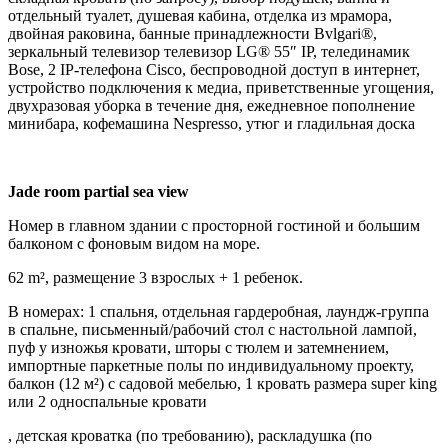
отдельный туалет, душевая кабина, отделка из мрамора,
двойная раковина, банные принадлежности Bvlgari®,
зеркальный телевизор телевизор LG® 55″ IP, телединамик
Bose, 2 IP-телефона Cisco, беспроводной доступ в интернет,
устройство подключения к медиа, приветственные угощения,
двухразовая уборка в течение дня, ежедневное пополнение
минибара, кофемашина Nespresso, утюг и гладильная доска
Jade room partial sea view
Номер в главном здании с просторной гостиной и большим
балконом с фоновым видом на море.
62 m², размещение 3 взрослых + 1 ребенок.
В номерах: 1 спальня, отдельная гардеробная, лаундж-группа
в спальне, письменный/рабочий стол с настольной лампой,
пуф у изножья кровати, шторы с тюлем и затемнением,
импортные паркетные полы по индивидуальному проекту,
балкон (12 м²) с садовой мебелью, 1 кровать размера super king
или 2 односпальные кровати
, детская кроватка (по требованию), раскладушка (по