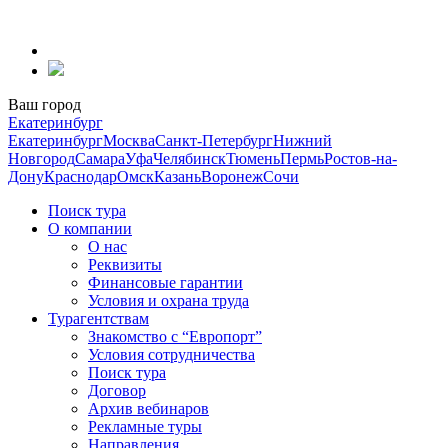
Перейти
к
содержанию
Ваш город
Екатеринбург
Екатеринбург
Москва
Санкт-Петербург
Нижний
Новгород
Самара
Уфа
Челябинск
Тюмень
Пермь
Ростов-на-
Дону
Краснодар
Омск
Казань
Воронеж
Сочи
Поиск тура
О компании
О нас
Реквизиты
Финансовые гарантии
Условия и охрана труда
Турагентствам
Знакомство с “Европорт”
Условия сотрудничества
Поиск тура
Договор
Архив вебинаров
Рекламные туры
Направления