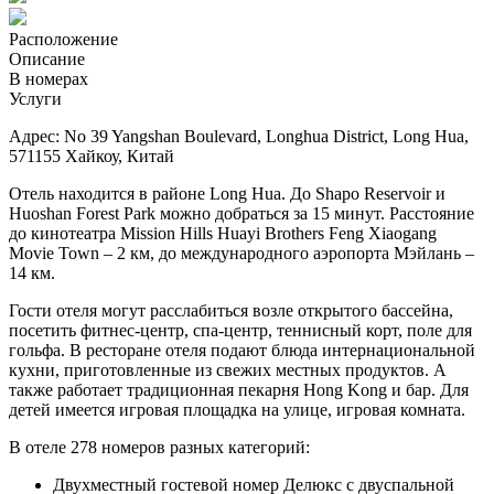
Расположение
Описание
В номерах
Услуги
Адрес:
No 39 Yangshan Boulevard, Longhua District, Long Hua,
571155 Хайкоу, Китай
Отель находится в районе Long Hua. До Shapo Reservoir и
Huoshan Forest Park можно добраться за 15 минут. Расстояние
до кинотеатра Mission Hills Huayi Brothers Feng Xiaogang
Movie Town – 2 км, до международного аэропорта Мэйлань –
14 км.
Гости отеля могут расслабиться возле открытого бассейна,
посетить фитнес-центр, спа-центр, т
еннисный корт, п
оле для
гольфа.
В ресторане отеля подают блюда интернациональной
кухни, приготовленные из свежих местных продуктов. А
также работает традиционная пекарня Hong Kong и бар. Для
детей имеется игровая площадка на улице, игровая комната.
В отеле 278 номеров разных категорий:
Двухместный гостевой номер Делюкс с двуспальной