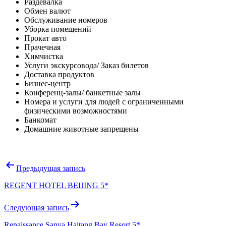
Раздевалка
Обмен валют
Обслуживание номеров
Уборка помещений
Прокат авто
Прачечная
Химчистка
Услуги экскурсовода/ Заказ билетов
Доставка продуктов
Бизнес-центр
Конференц-залы/ банкетные залы
Номера и услуги для людей с ограниченными
физическими возможностями
Банкомат
Домашние животные запрещены
Навигация
Предыдущая запись
по
REGENT HOTEL BEIJING 5*
записям
Следующая запись
Renaissance Sanya Haitang Bay Resort 5*