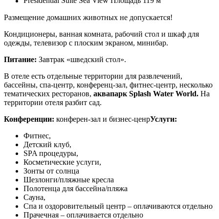
Presidential Suite Sea View Площадь 119 м
Размещение домашних животных не допускается!
Кондиционеры, ванная комната, рабочий стол и шкаф для
одежды, телевизор с плоским экраном,
минибар.
Питание:
Завтрак «шведский стол».
В отеле есть отдельные территории для развлечений,
бассейны, спа-центр, конференц-зал, фитнес-центр, несколько
тематических ресторанов,
аквапарк Splash Water World.
На
территории отеля разбит
сад.
Конференции:
конферен-зал и бизнес-ценр
Услуги:
Фитнес,
Детский клуб,
SPA процедуры,
Косметические услуги,
Зонты от солнца
Шезлонги/пляжные кресла
Полотенца для бассейна/пляжа
Сауна,
Спа и оздоровительный центр – оплачиваются отдельно
Прачечная – оплачивается отдельно