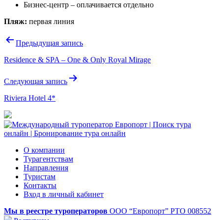
Бизнес-центр – оплачивается отдельно
Пляж:
первая линия
Навигация
Предыдущая запись
по
Residence & SPA – One & Only Royal Mirage
записям
Следующая запись
Riviera Hotel 4*
О компании
Турагентствам
Направления
Туристам
Контакты
Вход в личный кабинет
Мы в реестре туроператоров
ООО “Европорт”
РТО 008552