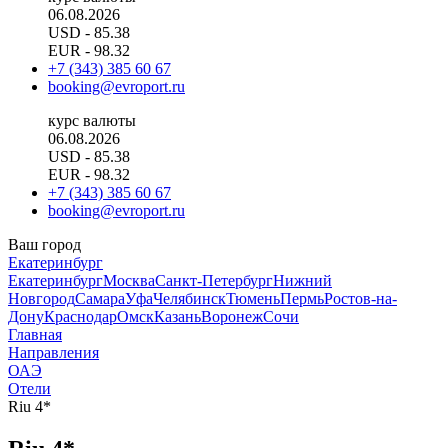
06.08.2026
USD
- 85.38
EUR
- 98.32
+7 (343) 385 60 67
booking@evroport.ru
курс валюты
06.08.2026
USD
- 85.38
EUR
- 98.32
+7 (343) 385 60 67
booking@evroport.ru
Ваш город
Екатеринбург
Екатеринбург
Москва
Санкт-Петербург
Нижний
Новгород
Самара
Уфа
Челябинск
Тюмень
Пермь
Ростов-на-
Дону
Краснодар
Омск
Казань
Воронеж
Сочи
Главная
Направления
ОАЭ
Отели
Riu 4*