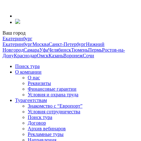
Перейти
к
содержанию
Ваш город
Екатеринбург
Екатеринбург
Москва
Санкт-Петербург
Нижний
Новгород
Самара
Уфа
Челябинск
Тюмень
Пермь
Ростов-на-
Дону
Краснодар
Омск
Казань
Воронеж
Сочи
Поиск тура
О компании
О нас
Реквизиты
Финансовые гарантии
Условия и охрана труда
Турагентствам
Знакомство с “Европорт”
Условия сотрудничества
Поиск тура
Договор
Архив вебинаров
Рекламные туры
Направления