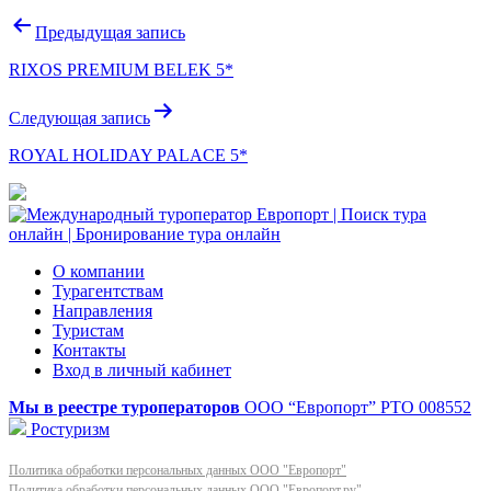
Навигация
Предыдущая запись
по
RIXOS PREMIUM BELEK 5*
записям
Следующая запись
ROYAL HOLIDAY PALACE 5*
О компании
Турагентствам
Направления
Туристам
Контакты
Вход в личный кабинет
Мы в реестре туроператоров
ООО “Европорт”
РТО 008552
Ростуризм
Политика обработки персональных данных ООО "Европорт"
Политика обработки персональных данных ООО "Европорт.ру"