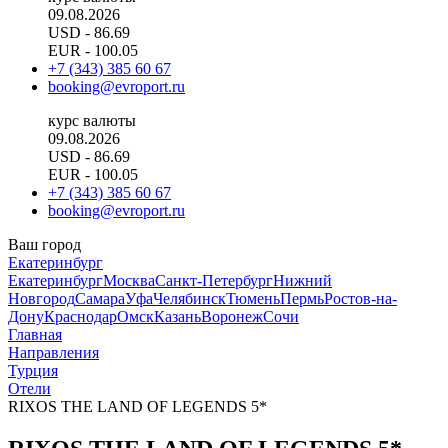
09.08.2026
USD
- 86.69
EUR
- 100.05
+7 (343) 385 60 67
booking@evroport.ru
курс валюты
09.08.2026
USD
- 86.69
EUR
- 100.05
+7 (343) 385 60 67
booking@evroport.ru
Ваш город
Екатеринбург
Екатеринбург
Москва
Санкт-Петербург
Нижний
Новгород
Самара
Уфа
Челябинск
Тюмень
Пермь
Ростов-на-
Дону
Краснодар
Омск
Казань
Воронеж
Сочи
Главная
Направления
Турция
Отели
RIXOS THE LAND OF LEGENDS 5*