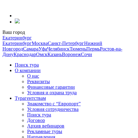
Перейти
к
содержанию
Ваш город
Екатеринбург
Екатеринбург
Москва
Санкт-Петербург
Нижний
Новгород
Самара
Уфа
Челябинск
Тюмень
Пермь
Ростов-на-
Дону
Краснодар
Омск
Казань
Воронеж
Сочи
Поиск тура
О компании
О нас
Реквизиты
Финансовые гарантии
Условия и охрана труда
Турагентствам
Знакомство с “Европорт”
Условия сотрудничества
Поиск тура
Договор
Архив вебинаров
Рекламные туры
Направления