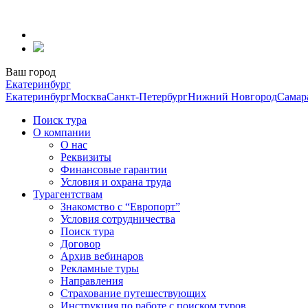
Перейти
к
содержанию
Ваш город
Екатеринбург
Екатеринбург
Москва
Санкт-Петербург
Нижний Новгород
Самар
Поиск тура
О компании
О нас
Реквизиты
Финансовые гарантии
Условия и охрана труда
Турагентствам
Знакомство с “Европорт”
Условия сотрудничества
Поиск тура
Договор
Архив вебинаров
Рекламные туры
Направления
Страхование путешествующих
Инструкция по работе с поиском туров