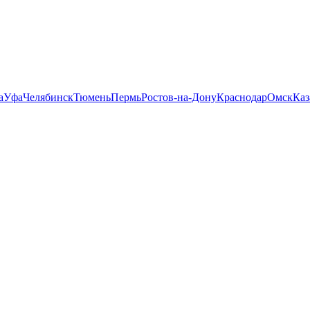
а
Уфа
Челябинск
Тюмень
Пермь
Ростов-на-Дону
Краснодар
Омск
Каз