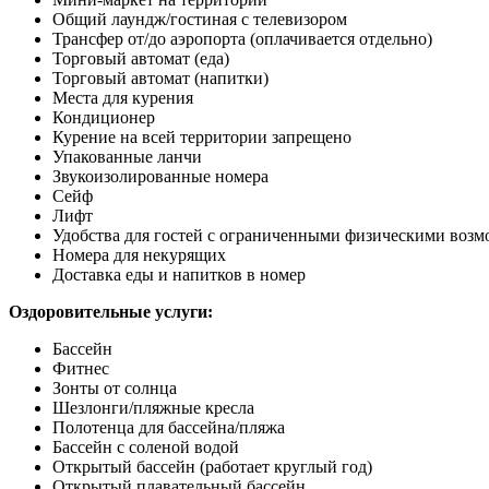
Общий лаундж/гостиная с телевизором
Трансфер от/до аэропорта (оплачивается отдельно)
Торговый автомат (еда)
Торговый автомат (напитки)
Места для курения
Кондиционер
Курение на всей территории запрещено
Упакованные ланчи
Звукоизолированные номера
Сейф
Лифт
Удобства для гостей с ограниченными физическими воз
Номера для некурящих
Доставка еды и напитков в номер
Оздоровительные услуги:
Бассейн
Фитнес
Зонты от солнца
Шезлонги/пляжные кресла
Полотенца для бассейна/пляжа
Бассейн с соленой водой
Открытый бассейн (работает круглый год)
Открытый плавательный бассейн