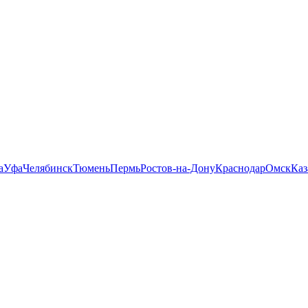
а
Уфа
Челябинск
Тюмень
Пермь
Ростов-на-Дону
Краснодар
Омск
Каз