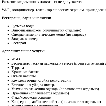
Размещение домашних животных не допускается.
Wi-Fi, кондиционер, телевизор с плоским экраном, принадлежн
Рестораны, бары и напитки:
Бутылка воды
Вино/шампанское
(оплачивается отдельно)
Специальные диетические меню (по запросу)
Завтрак в номер
Ресторан
Дополнительные услуги:
Wi-Fi
Бесплатная частная парковка на месте (предварительный з
Терраса
Хранение багажа
Обмен валюты
Круглосуточная стойка регистрации
Ежедневная уборка номера
Услуги по глажению одежды
(оплачивается отдельно)
Прачечная
(оплачивается отдельно)
Факс/ксерокопирование
Конференц-зал/банкетный зал
(оплачивается отдельно)
Мини-маркет на территории