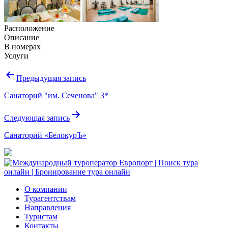
Расположение
Описание
В номерах
Услуги
Навигация
Предыдущая запись
по
Санаторий "им. Сеченова" 3*
записям
Следующая запись
Санаторий «БелокурЪ»
О компании
Турагентствам
Направления
Туристам
Контакты