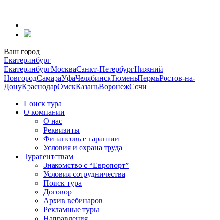
Перейти
к
содержанию
Ваш город
Екатеринбург
Екатеринбург
Москва
Санкт-Петербург
Нижний
Новгород
Самара
Уфа
Челябинск
Тюмень
Пермь
Ростов-на-
Дону
Краснодар
Омск
Казань
Воронеж
Сочи
Поиск тура
О компании
О нас
Реквизиты
Финансовые гарантии
Условия и охрана труда
Турагентствам
Знакомство с “Европорт”
Условия сотрудничества
Поиск тура
Договор
Архив вебинаров
Рекламные туры
Направления