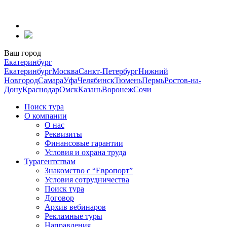
Перейти
к
содержанию
Ваш город
Екатеринбург
Екатеринбург
Москва
Санкт-Петербург
Нижний
Новгород
Самара
Уфа
Челябинск
Тюмень
Пермь
Ростов-на-
Дону
Краснодар
Омск
Казань
Воронеж
Сочи
Поиск тура
О компании
О нас
Реквизиты
Финансовые гарантии
Условия и охрана труда
Турагентствам
Знакомство с “Европорт”
Условия сотрудничества
Поиск тура
Договор
Архив вебинаров
Рекламные туры
Направления