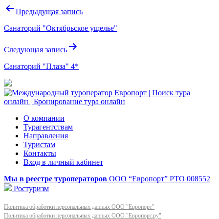
Навигация
Предыдущая запись
по
Санаторий "Октябрьское ущелье"
записям
Следующая запись
Санаторий "Плаза" 4*
О компании
Турагентствам
Направления
Туристам
Контакты
Вход в личный кабинет
Мы в реестре туроператоров
ООО “Европорт”
РТО 008552
Ростуризм
Политика обработки персональных данных ООО "Европорт"
Политика обработки персональных данных ООО "Европорт.ру"