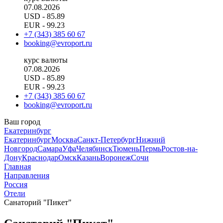
07.08.2026
USD
- 85.89
EUR
- 99.23
+7 (343) 385 60 67
booking@evroport.ru
курс валюты
07.08.2026
USD
- 85.89
EUR
- 99.23
+7 (343) 385 60 67
booking@evroport.ru
Ваш город
Екатеринбург
Екатеринбург
Москва
Санкт-Петербург
Нижний
Новгород
Самара
Уфа
Челябинск
Тюмень
Пермь
Ростов-на-
Дону
Краснодар
Омск
Казань
Воронеж
Сочи
Главная
Направления
Россия
Отели
Санаторий "Пикет"