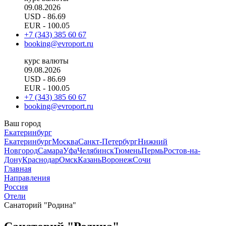
09.08.2026
USD
- 86.69
EUR
- 100.05
+7 (343) 385 60 67
booking@evroport.ru
курс валюты
09.08.2026
USD
- 86.69
EUR
- 100.05
+7 (343) 385 60 67
booking@evroport.ru
Ваш город
Екатеринбург
Екатеринбург
Москва
Санкт-Петербург
Нижний
Новгород
Самара
Уфа
Челябинск
Тюмень
Пермь
Ростов-на-
Дону
Краснодар
Омск
Казань
Воронеж
Сочи
Главная
Направления
Россия
Отели
Санаторий "Родина"