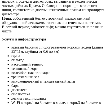
нарезок, продукты для которых выращены в экологически
чистых районах Крыма. Соблюдение норм приготовления
пищи, соответствие диетам назначенных врачом контролирует
диетсестра.
Пляж
собственный благоустроенный, мелкогалечный,
оборудованный лежаками, топчанами и теневыми навесами.
В летний период работает лифт, можно спуститься на пляж на
лифте.
Услуги и инфраструктура
крытый бассейн с подогреваемой морской водой (длина
25*11м, глубина от 0,6 до 3м)
сауна
бильярд
настольный теннис
теннисный корт
волейбольная площадка
тренажерный зал
киноконцертный и танцевальный залы
бары
дискотека
библиотека
летняя танцплощадка
Wi-Fi в корп.1 на 3-этаже в холле, в корп.3 на 5-этаже в