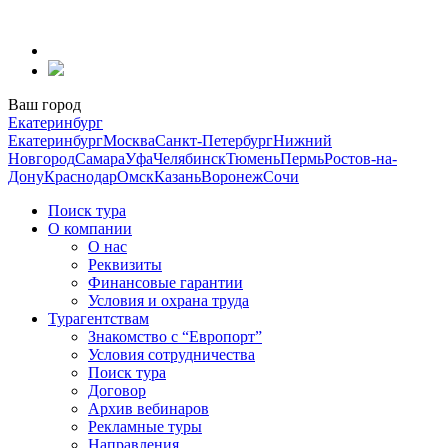
Перейти
к
содержанию
Ваш город
Екатеринбург
Екатеринбург
Москва
Санкт-Петербург
Нижний
Новгород
Самара
Уфа
Челябинск
Тюмень
Пермь
Ростов-на-
Дону
Краснодар
Омск
Казань
Воронеж
Сочи
Поиск тура
О компании
О нас
Реквизиты
Финансовые гарантии
Условия и охрана труда
Турагентствам
Знакомство с “Европорт”
Условия сотрудничества
Поиск тура
Договор
Архив вебинаров
Рекламные туры
Направления