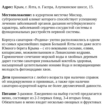
Адрес:
Крым, г. Ялта, п. Гаспра, Алупкинское шоссе, 15.
Местоположение:
в курортном местечке Мисхор,
субтропический климат которого способствует успешному
лечению заболеваний органов дыхания нетуберкулезного
характера, заболеваний сердечно-сосудистой системы и
функциональных расстройств нервной системы.
Корпуса санатория «Родина» уютно расположились в одном
из самых красивейших парков Большой Ялты или даже всего
Южного берега Крыма – с его вековыми соснами, елями,
кипарисами, можжевельником и Ливанскими кедрами.
Гармоничное сочетание морской воды и хвойных деревьев
дарит гостям санатория уникальный коктейль здоровья,
насыщенный целительными ионами йода и возвращающими
молодость фитонцидами хвои.
Дети
принимаются с любого возраста при наличии справок
об эпидокружении и прививках, а также при наличии
санаторно-курортной карты не более двухмесячной давности.
Питание
3-разовое. Ежедневно на выбор гостей предлагается
меню, состоящее из 2-3 первых блюд, 3-4 вторых блюд.
Обязательно в меню входит несколько овощных и фруктовых