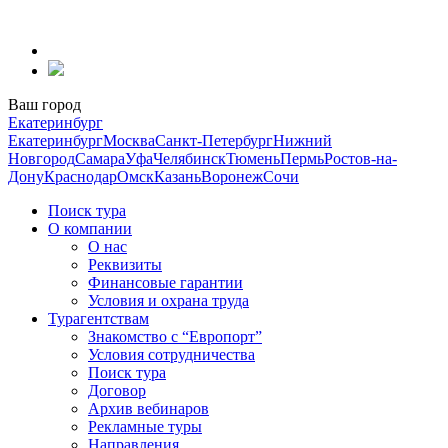
Перейти
к
содержанию
Ваш город
Екатеринбург
Екатеринбург
Москва
Санкт-Петербург
Нижний
Новгород
Самара
Уфа
Челябинск
Тюмень
Пермь
Ростов-на-
Дону
Краснодар
Омск
Казань
Воронеж
Сочи
Поиск тура
О компании
О нас
Реквизиты
Финансовые гарантии
Условия и охрана труда
Турагентствам
Знакомство с “Европорт”
Условия сотрудничества
Поиск тура
Договор
Архив вебинаров
Рекламные туры
Направления