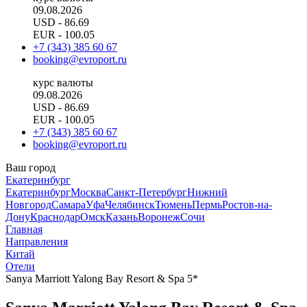
09.08.2026
USD
- 86.69
EUR
- 100.05
+7 (343) 385 60 67
booking@evroport.ru
курс валюты
09.08.2026
USD
- 86.69
EUR
- 100.05
+7 (343) 385 60 67
booking@evroport.ru
Ваш город
Екатеринбург
Екатеринбург
Москва
Санкт-Петербург
Нижний
Новгород
Самара
Уфа
Челябинск
Тюмень
Пермь
Ростов-на-
Дону
Краснодар
Омск
Казань
Воронеж
Сочи
Главная
Направления
Китай
Отели
Sanya Marriott Yalong Bay Resort & Spa 5*