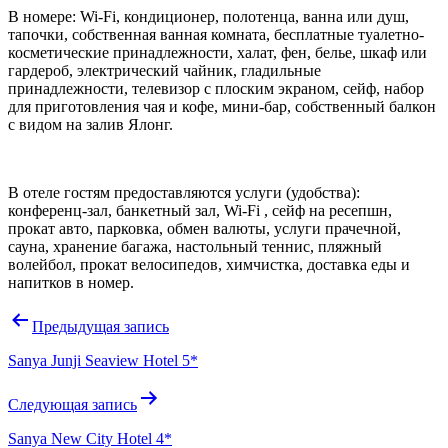
В номере: Wi-Fi, кондиционер, полотенца, ванна или душ,
тапочки, собственная ванная комната, бесплатные туалетно-
косметические принадлежности, халат, фен, белье, шкаф или
гардероб, электрический чайник, гладильные
принадлежности, телевизор с плоским экраном, сейф, набор
для приготовления чая и кофе, мини-бар, собственный балкон
с видом на залив Ялонг.
В отеле гостям предоставляются услуги (удобства):
конференц-зал, банкетный зал, Wi-Fi , сейф на ресепшн,
прокат авто, парковка, обмен валюты, услуги прачечной,
сауна, хранение багажа, настольный теннис, пляжный
волейбол, прокат велосипедов, химчистка, доставка еды и
напитков в номер.
Навигация
Предыдущая запись
по
Sanya Junji Seaview Hotel 5*
записям
Следующая запись
Sanya New City Hotel 4*