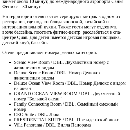
займет около 10 минут, до международного аэропорта Санья-
Феникс – 30 минут.
На территории отеля гостям сервируют завтрак в одном из
ресторанов, где подают блюда японской, китайской и
интернациональной кухни. Также гости могут отдохнуть
возле бассейна, посетить фитнес-центр, расслабиться в спа-
центре Quan. Для детей имеется детская игровая площадка,
детский клуб, бассейн.
Отель предоставляет номера разных категорий:
Scenic View Room / DBL. Двухместный номер с
живописным видом
Deluxe Scenic Room / DBL. Номер Делюкс с
живописным видом
Deluxe Ocean View Room / DBL. Номер Делюкс с видом
на океан
GRAND OCEAN VIEW ROOM / DBL. Двухместный
номер “Большой океан”
Family Connecting Room / DBL. Семейный смежный
номер
CEO Suite / DBL. Люкс
PRESIDENTIAL SUITE / DBL. Президентский люкс
Villa Panorama / DBL. Вилла Панорама