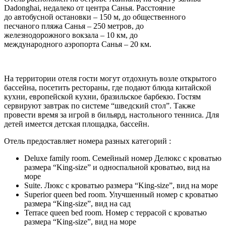
Dadonghai, недалеко от центра Санья. Расстояние
до автобусной остановки – 150 м, до общественного
песчаного пляжа Санья – 250 метров, до
железнодорожного вокзала – 10 км, до
международного аэропорта Санья – 20 км.
На территории отеля гости могут отдохнуть возле открытого
бассейна, посетить рестораны, где подают блюда китайской
кухни, европейской кухни, бразильское барбекю. Гостям
сервируют завтрак по системе “шведский стол”. Также
провести время за игрой в бильярд, настольного тенниса. Для
детей имеется детская площадка, бассейн.
Отель предоставляет номера разных категорий :
Deluxe family room. Семейный номер Делюкс с кроватью
размера “King-size” и односпальной кроватью, вид на
море
Suite. Люкс с кроватью размера “King-size”, вид на море
Superior queen bed room. Улучшенный номер с кроватью
размера “King-size”, вид на сад
Terrace queen bed room. Номер с террасой с кроватью
размера “King-size”, вид на море