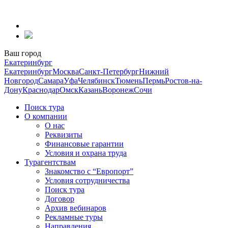
Перейти
к
содержанию
Ваш город
Екатеринбург
Екатеринбург
Москва
Санкт-Петербург
Нижний
Новгород
Самара
Уфа
Челябинск
Тюмень
Пермь
Ростов-на-
Дону
Краснодар
Омск
Казань
Воронеж
Сочи
Поиск тура
О компании
О нас
Реквизиты
Финансовые гарантии
Условия и охрана труда
Турагентствам
Знакомство с “Европорт”
Условия сотрудничества
Поиск тура
Договор
Архив вебинаров
Рекламные туры
Направления