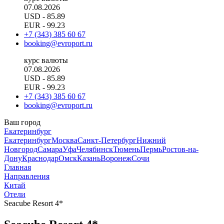
07.08.2026
USD
- 85.89
EUR
- 99.23
+7 (343) 385 60 67
booking@evroport.ru
курс валюты
07.08.2026
USD
- 85.89
EUR
- 99.23
+7 (343) 385 60 67
booking@evroport.ru
Ваш город
Екатеринбург
Екатеринбург
Москва
Санкт-Петербург
Нижний
Новгород
Самара
Уфа
Челябинск
Тюмень
Пермь
Ростов-на-
Дону
Краснодар
Омск
Казань
Воронеж
Сочи
Главная
Направления
Китай
Отели
Seacube Resort 4*