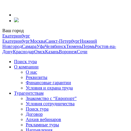
Перейти
к
содержанию
Ваш город
Екатеринбург
Екатеринбург
Москва
Санкт-Петербург
Нижний
Новгород
Самара
Уфа
Челябинск
Тюмень
Пермь
Ростов-на-
Дону
Краснодар
Омск
Казань
Воронеж
Сочи
Поиск тура
О компании
О нас
Реквизиты
Финансовые гарантии
Условия и охрана труда
Турагентствам
Знакомство с “Европорт”
Условия сотрудничества
Поиск тура
Договор
Архив вебинаров
Рекламные туры
Направления