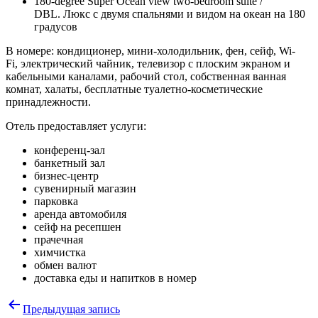
180-degree Super Ocean view two-bedroom suite /
DBL.
Люкс с двумя спальнями и видом на океан на 180
градусов
В номере: кондиционер, мини-холодильник, фен, сейф, Wi-
Fi, электрический чайник, телевизор с плоским экраном и
кабельными каналами, рабочий стол, собственная ванная
комнат, халаты, бесплатные туалетно-косметические
принадлежности.
Отель предоставляет услуги:
конференц-зал
банкетный зал
бизнес-центр
сувенирный магазин
парковка
аренда автомобиля
сейф на ресепшен
прачечная
химчистка
обмен валют
доставка еды и напитков в номер
Навигация
Предыдущая запись