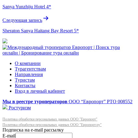
по
Sanya Yunzhiju Hotel 4*
записям
Следующая запись
Sheraton Sanya Haitang Bay Resort 5*
О компании
Турагентствам
Направления
Туристам
Контакты
Вход в личный кабинет
Мы в реестре туроператоров
ООО “Европорт”
РТО 008552
Ростуризм
Политика обработки персональных данных ООО "Европорт"
Политика обработки персональных данных ООО "Европорт.ру"
E-mail